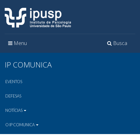
Toggle
Toggle
Menu
Busca
navigation
navigation
IP COMUNICA
EVENTOS
DEFESAS
NOTÍCIAS
O IP COMUNICA