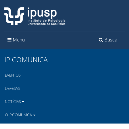
Toggle
Toggle
Menu
Busca
navigation
navigation
IP COMUNICA
EVENTOS
DEFESAS
NOTÍCIAS
O IP COMUNICA