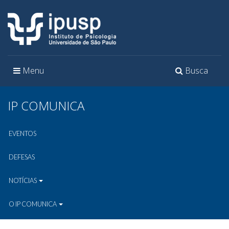
Toggle
Toggle
Menu
Busca
navigation
navigation
IP COMUNICA
EVENTOS
DEFESAS
NOTÍCIAS
O IP COMUNICA