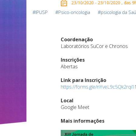
23/10/2020 - 23/10/2020 , das 9
#
#
#
IPUSP
Psico-oncologia
psicologia da Sa
Coordenação
Laboratórios SuCor e Chronos
Inscrições
Abertas
Link para Inscrição
https://forms.gle/nYveL9c5Qk2rqi
Local
Google Meet
Mais informações