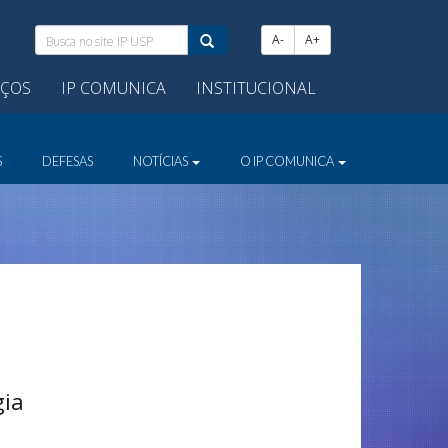
Busca
A-
A+
no
site
IÇOS
IP COMUNICA
INSTITUCIONAL
IP
USP:
S
DEFESAS
NOTÍCIAS
O IP COMUNICA
gia