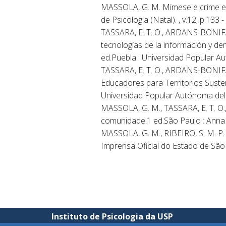
MASSOLA, G. M. Mimese e crime em
de Psicologia (Natal). , v.12, p.133 -
TASSARA, E. T. O., ARDANS-BONIFACI
tecnologías de la información y de
ed.Puebla : Universidad Popular A
TASSARA, E. T. O., ARDANS-BONIFACI
Educadores para Territorios Susten
Universidad Popular Autónoma del 
MASSOLA, G. M., TASSARA, E. T. O.,
comunidade.1 ed.São Paulo : Anna B
MASSOLA, G. M., RIBEIRO, S. M. P. 
Imprensa Oficial do Estado de São
Instituto de Psicologia da USP