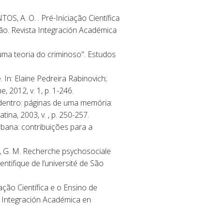
OS, A. O. . Pré-Iniciação Científica
ção. Revista Integración Académica
ma teoria do criminoso". Estudos
 In: Elaine Pedreira Rabinovich;
 2012, v. 1, p. 1-246.
i dentro: páginas de uma memória:
na, 2003, v. , p. 250-257.
bana: contribuições para a
, G. M. Recherche psychosociale
ntifique de l’université de São
ão Científica e o Ensino de
'. Integración Académica en