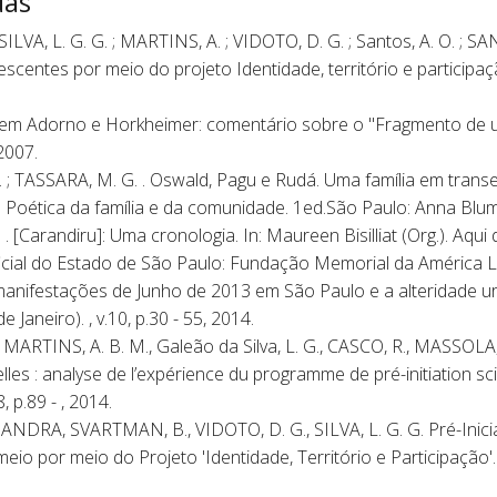
das
VA, L. G. G. ; MARTINS, A. ; VIDOTO, D. G. ; Santos, A. O. ; SANT
escentes por meio do projeto Identidade, território e participa
em Adorno e Horkheimer: comentário sobre o "Fragmento de u
 2007.
 ; TASSARA, M. G. . Oswald, Pagu e Rudá. Uma família em transe.
 Poética da família e da comunidade. 1ed.São Paulo: Anna Blume,
. [Carandiru]: Uma cronologia. In: Maureen Bisilliat (Org.). Aqu
cial do Estado de São Paulo: Fundação Memorial da América Lati
anifestações de Junho de 2013 em São Paulo e a alteridade ur
 Janeiro). , v.10, p.30 - 55, 2014.
MARTINS, A. B. M., Galeão da Silva, L. G., CASCO, R., MASSOLA
s : analyse de l’expérience du programme de pré-initiation scie
, p.89 - , 2014.
RA, SVARTMAN, B., VIDOTO, D. G., SILVA, L. G. G. Pré-Iniciaç
eio por meio do Projeto 'Identidade, Território e Participação