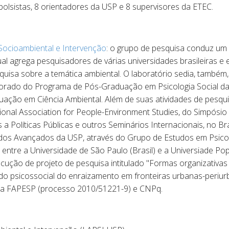
olsistas, 8 orientadores da USP e 8 supervisores da ETEC.
 Socioambiental e Intervenção
: o grupo de pesquisa conduz um 
al agrega pesquisadores de várias universidades brasileiras e 
quisa sobre a temática ambiental. O laboratório sedia, também
orado do Programa de Pós-Graduação em Psicologia Social da
ão em Ciência Ambiental. Além de suas atividades de pesquis
onal Association for People-Environment Studies, do Simpósio 
 Políticas Públicas e outros Seminários Internacionais, no Bras
tudos Avançados da USP, através do Grupo de Estudos em Psicolo
entre a Universidade de São Paulo (Brasil) e a Universiade P
cução de projeto de pesquisa intitulado "Formas organizativas d
do psicossocial do enraizamento em fronteiras urbanas-periurb
 da FAPESP (processo 2010/51221-9) e CNPq.