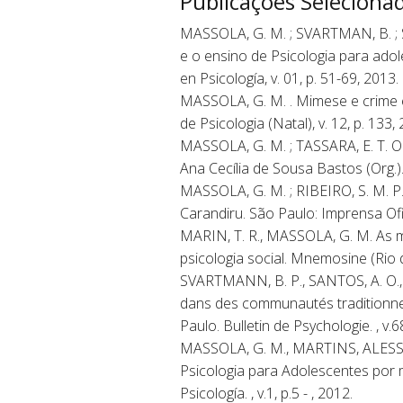
Publicações Seleciona
MASSOLA, G. M. ; SVARTMAN, B. ; SIL
e o ensino de Psicologia para adol
en Psicología, v. 01, p. 51-69, 2013.
MASSOLA, G. M. . Mimese e crime 
de Psicologia (Natal), v. 12, p. 133,
MASSOLA, G. M. ; TASSARA, E. T. O.
Ana Cecília de Sousa Bastos (Org.).
MASSOLA, G. M. ; RIBEIRO, S. M. P. 
Carandiru. São Paulo: Imprensa Ofi
MARIN, T. R., MASSOLA, G. M. As m
psicologia social. Mnemosine (Rio de
SVARTMANN, B. P., SANTOS, A. O., 
dans des communautés traditionnelle
Paulo. Bulletin de Psychologie. , v.68
MASSOLA, G. M., MARTINS, ALESSAND
Psicologia para Adolescentes por m
Psicología. , v.1, p.5 - , 2012.