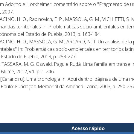
 Adorno e Horkheimer: comentário sobre o "Fragmento de uma
 , 2007.
NO, H. O., Rabinovich, E. P., MASSOLA, G. M., VICHIETTI, S. M
mandas territoriales In: Problemáticas socio-ambientales en ter
utónoma del Estado de Puebla, 2013, p. 163-184.
NO, H. O., MASSOLA, G. M., ARCARO, N. T. Un análisis de la pol
tables" In: Problemáticas socio-ambientales en territorios lati
Estado de Puebla, 2013, p. 253-277.
 TASSARA, M. G. Oswald, Pagu e Rudá. Uma família em transe In:
lume, 2012, v.1, p. 1-246.
[Carandiru]: Uma cronologia In: Aqui dentro: páginas de uma m
 Paulo: Fundação Memorial da América Latina, 2003, p. 250-257
Acesso rápido