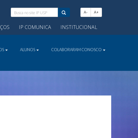
Busca
A-
A+
no
site
IÇOS
IP COMUNICA
INSTITUCIONAL
IP
USP:
VOS
ALUNOS
COLABORARAM CONOSCO