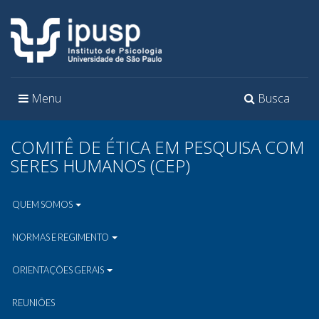
Toggle
Toggle
Menu
Busca
navigation
navigation
COMITÊ DE ÉTICA EM PESQUISA COM
SERES HUMANOS (CEP)
QUEM SOMOS
NORMAS E REGIMENTO
ORIENTAÇÕES GERAIS
REUNIÕES