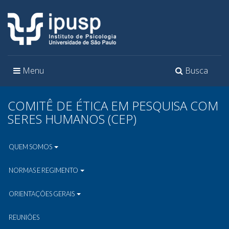
Toggle
Toggle
Menu
Busca
navigation
navigation
COMITÊ DE ÉTICA EM PESQUISA COM
SERES HUMANOS (CEP)
QUEM SOMOS
NORMAS E REGIMENTO
ORIENTAÇÕES GERAIS
REUNIÕES