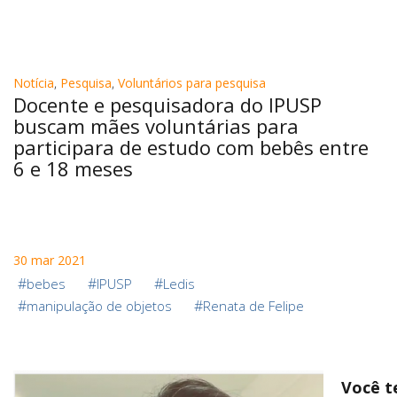
Notícia
,
Pesquisa
,
Voluntários para pesquisa
Docente e pesquisadora do IPUSP
buscam mães voluntárias para
participara de estudo com bebês entre
6 e 18 meses
30 mar 2021
#
#
#
bebes
IPUSP
Ledis
#
#
manipulação de objetos
Renata de Felipe
Você 