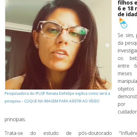
filhos 
6
e
18 
de ida
Se sim, 
da pesq
investig
os be
entre
meses
manipul
objetos
Pesquisadora do IPUSP Renata DeFelipe explica como será a
demonst
pesquisa – CLIQUE NA IMAGEM PARA ASISTIR AO VÍDEO
por 
cuidado
principais.
Trata-se do estudo de pós-doutorado “Influên