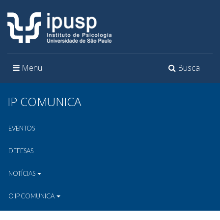
Toggle
Toggle
Menu
Busca
navigation
navigation
IP COMUNICA
EVENTOS
DEFESAS
NOTÍCIAS
O IP COMUNICA