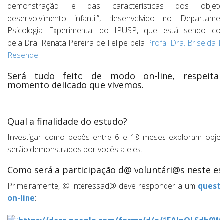
demonstração
e
das características dos obje
desenvolvimento infantil”, desenvolvido no Departam
Psicologia Experimental do IPUSP,
que está sendo
co
pela Dra.
Renata
Pereira de Felipe pela
Profa. Dra.
Briseida
Resende
.
Será tudo feito de modo on-line, respeit
momento delicado que vivemos.
.
Qual a finalidade do estudo?
Investigar como bebês entre 6 e 18 meses exploram obj
serão demonstrados por vocês a eles.
Como será a participação d@ voluntári@s neste e
Primeiramente, @ interessad@ deve responder a um
quest
on-line
:
https://docs.google.com/forms/d/e/1FAIpQLSdb0W