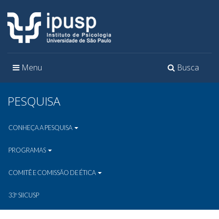
Toggle
Toggle
Menu
Busca
navigation
navigation
PESQUISA
CONHEÇA A PESQUISA
PROGRAMAS
COMITÊ E COMISSÃO DE ÉTICA
33º SIICUSP