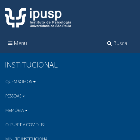
Toggle
Toggle
Menu
Busca
navigation
navigation
INSTITUCIONAL
QUEM SOMOS
PESSOAS
MEMÓRIA
O IPUSP E A COVID-19
MINUTO INSTITUCIONAL