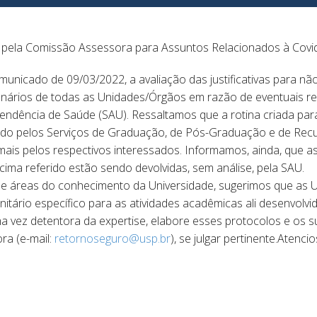
 pela Comissão Assessora para Assuntos Relacionados à Covid
unicado de 09/03/2022, a avaliação das justificativas para nã
onários de todas as Unidades/Órgãos em razão de eventuais re
endência de Saúde (SAU). Ressaltamos que a rotina criada par
ado pelos Serviços de Graduação, de Pós-Graduação e de Re
mais pelos respectivos interessados. Informamos, ainda, que 
cima referido estão sendo devolvidas, sem análise, pela SAU.
de áreas do conhecimento da Universidade, sugerimos que as
itário específico para as atividades acadêmicas ali desenvolvi
ma vez detentora da expertise, elabore esses protocolos e os
ra (e-mail:
retornoseguro@usp.br
), se julgar pertinente.Atenc