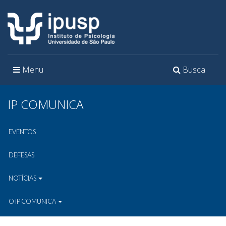
Toggle
Toggle
Menu
Busca
navigation
navigation
IP COMUNICA
EVENTOS
DEFESAS
NOTÍCIAS
O IP COMUNICA