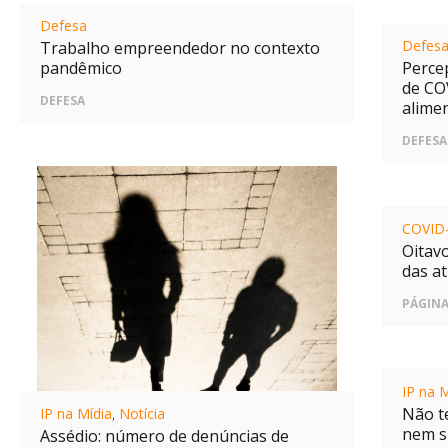
Defesa
Defes
Trabalho empreendedor no contexto
pandêmico
Perce
de CO
DEFESA
alimen
DEFESA
COVID
Oitav
das at
PÁGIN
IP na M
Não t
IP na Mídia
,
Notícia
nem s
Assédio: número de denúncias de