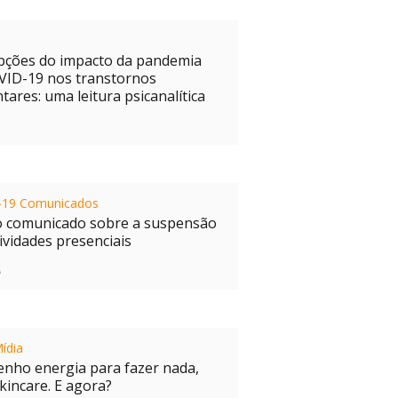
a
pções do impacto da pandemia
VID-19 nos transtornos
tares: uma leitura psicanalítica
-19 Comunicados
o comunicado sobre a suspensão
ividades presenciais
A
ídia
enho energia para fazer nada,
kincare. E agora?