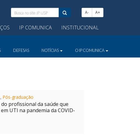
Busca
A-
A+
no
site
IÇOS
IP COMUNICA
INSTITUCIONAL
IP
USP:
S
DEFESAS
NOTÍCIAS
O IP COMUNICA
a
,
Pós-graduação
 do profissional da saúde que
 em UTI na pandemia da COVID-