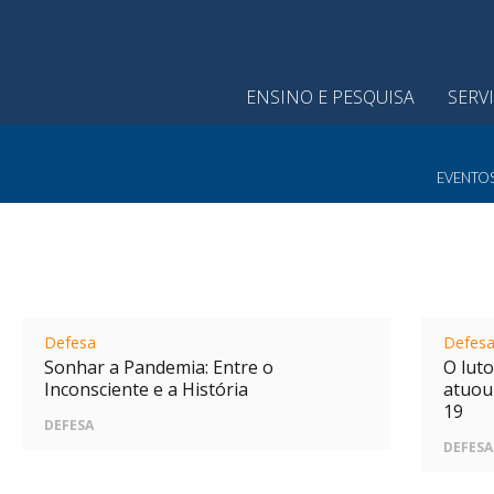
ENSINO E PESQUISA
SERV
EVENTO
Defesa
Defes
Sonhar a Pandemia: Entre o
O luto
Inconsciente e a História
atuou
19
DEFESA
DEFESA