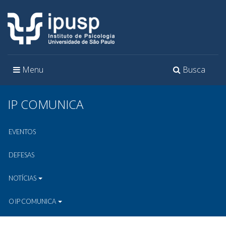
Toggle
Toggle
Menu
Busca
navigation
navigation
IP COMUNICA
EVENTOS
DEFESAS
NOTÍCIAS
O IP COMUNICA