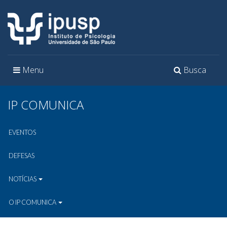
Toggle
Toggle
Menu
Busca
navigation
navigation
IP COMUNICA
EVENTOS
DEFESAS
NOTÍCIAS
O IP COMUNICA