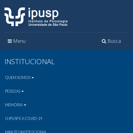
Toggle
Toggle
Menu
Busca
navigation
navigation
INSTITUCIONAL
QUEM SOMOS
PESSOAS
MEMÓRIA
O IPUSP E A COVID-19
MINUTO INSTITUCIONAL