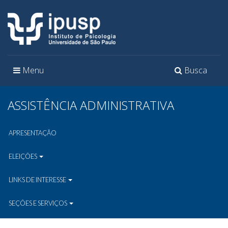
Toggle
Toggle
Menu
Busca
navigation
navigation
ASSISTÊNCIA ADMINISTRATIVA
APRESENTAÇÃO
ELEIÇÕES
LINKS DE INTERESSE
SEÇÕES E SERVIÇOS