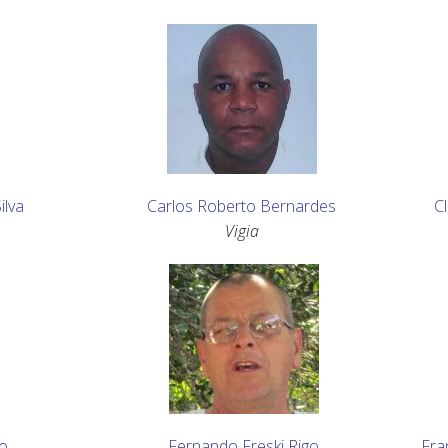
ilva
Carlos Roberto Bernardes
C
Vigia
ro
Fernando Freski Rigo
Fra