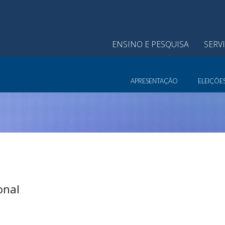
ENSINO E PESQUISA
SERV
APRESENTAÇÃO
ELEIÇÕE
onal