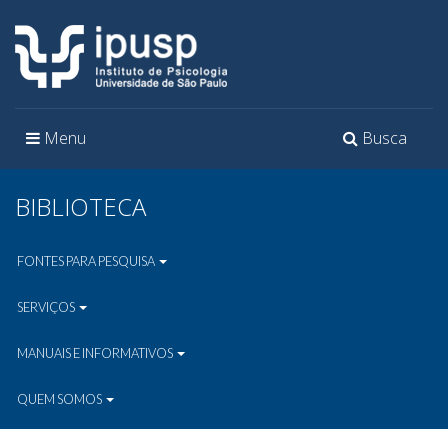
Toggle
Toggle
Menu
Busca
navigation
navigation
BIBLIOTECA
FONTES PARA PESQUISA
SERVIÇOS
MANUAIS E INFORMATIVOS
QUEM SOMOS