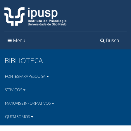
Toggle
Toggle
Menu
Busca
navigation
navigation
BIBLIOTECA
FONTES PARA PESQUISA
SERVIÇOS
MANUAIS E INFORMATIVOS
QUEM SOMOS