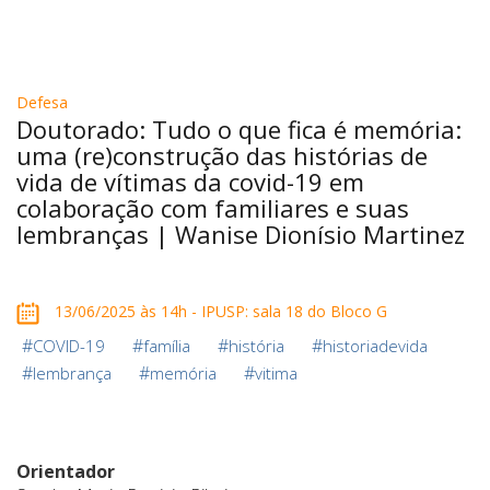
Defesa
Doutorado: Tudo o que fica é memória:
uma (re)construção das histórias de
vida de vítimas da covid-19 em
colaboração com familiares e suas
lembranças | Wanise Dionísio Martinez
13/06/2025 às 14h - IPUSP: sala 18 do Bloco G
#
#
#
#
COVID-19
família
história
historiadevida
#
#
#
lembrança
memória
vitima
Orientador