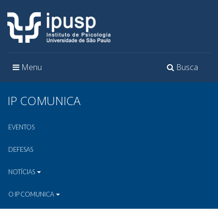
Toggle
Toggle
Menu
Busca
navigation
navigation
IP COMUNICA
EVENTOS
DEFESAS
NOTÍCIAS
O IP COMUNICA