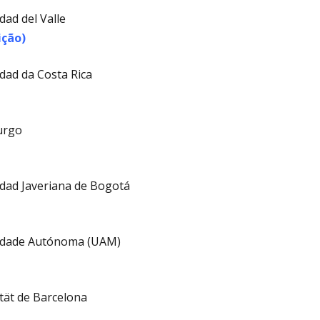
dad del Valle
ição)
dad da Costa Rica
urgo
dad Javeriana de Bogotá
idade Autónoma (UAM)
tät de Barcelona