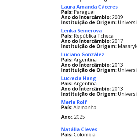
Laura Amanda Cáceres
País:
Paraguai
Ano do Intercâmbio:
2009
Instituição de Origem:
Universi
Lenka Seinerova
País:
República Tcheca
Ano do Intercâmbio:
2017
Instituição de Origem:
Masaryko
Luciano González
País:
Argentina
Ano do Intercâmbio:
2013
Instituição de Origem:
Universi
Lucrecia Hang
País:
Argentina
Ano do Intercâmbio:
2013
Instituição de Origem:
Universi
Merle Rolf
País
: Alemanha
Ano:
: 2025
Natália Cleves
País:
Colômbia