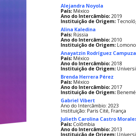
Alejandra Noyola
País:
México
Ano do Intercâmbio:
2019
Instituição de Origem:
Tecnoló
Alina Kaledina
País:
Rússia
Ano do Intercâmbio:
2010
Instituição de Origem:
Lomonos
Anayatzin Rodríguez Campuz
País:
México
Ano do Intercâmbio:
2018
Instituição de Origem:
Universi
Brenda Herrera Pérez
País:
México
Ano do Intercâmbio:
2017
Instituição de Origem:
Beneméri
Gabriel Vibert
Ano do Intercâmbio: 2023
Instituição: Paris Cité, França
Julieth Carolina Castro Morale
País:
Colômbia
Ano do Intercâmbio:
2013
Instituição de Origem:
Universi