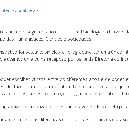
#
internacionalizacao
a estudado o segundo ano do curso de Psicologia na Universid
tuto das Humanidades, Ciências e Sociedades.
trativo foi bastante simples, e foi agradável ter uma única in
o, e tivemos uma ótima recepção por parte da Diretoria do Inst
 poder escolher cursos entre os diferentes anos e de poder 
s de fazer a matricula definitiva. Neste quesito, acho qu
s aceitem os alunos no curso, é um grande diferencial do inte
gradáveis e arborizados, e era um prazer vir de bicicleta para 
cia das aulas e as diferenças entre o sistema francês e brasile