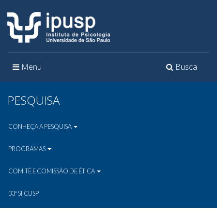
Toggle
Toggle
Menu
Busca
navigation
navigation
PESQUISA
CONHEÇA A PESQUISA
PROGRAMAS
COMITÊ E COMISSÃO DE ÉTICA
33º SIICUSP