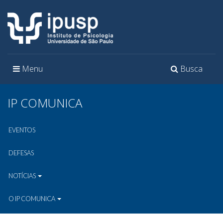
Toggle
Toggle
Menu
Busca
navigation
navigation
IP COMUNICA
EVENTOS
DEFESAS
NOTÍCIAS
O IP COMUNICA