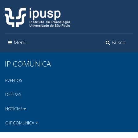
Toggle
Toggle
Menu
Busca
navigation
navigation
IP COMUNICA
EVENTOS
DEFESAS
NOTÍCIAS
O IP COMUNICA