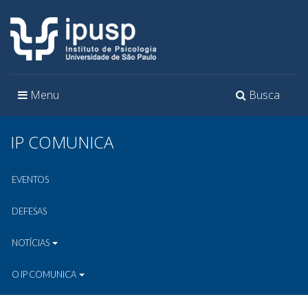
Toggle
Toggle
Menu
Busca
navigation
navigation
IP COMUNICA
EVENTOS
DEFESAS
NOTÍCIAS
O IP COMUNICA