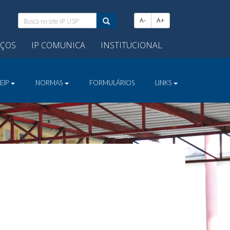
Busca
A-
A+
no
site
IÇOS
IP COMUNICA
INSTITUCIONAL
IP
USP:
EIP
NORMAS
FORMULÁRIOS
LINKS