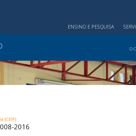
ENSINO E PESQUISA
SERV
O
O C
ia (CEIP)
2008-2016