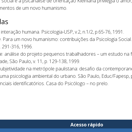
social e a psicanálise de orientação Kleiniana privilegia o amo
amentos de um novo humanismo.
das
teração humana. Psicologia-USP, v.2, n.1/2, p.65-76, 1991.
 Para um novo humanismo: contribuições da Psicologia Social. 
. 291-316, 1996.
: análise do projeto pequenos trabalhadores – um estudo na 
de, São Paulo, v. 11, p. 129-138, 1999.
jetividade na metrópole paulistana: desafio da contemporaneida
uma psicologia ambiental do urbano. São Paulo, Educ/Fapesp, p
ais identificatórios. Casa do Psicólogo – no prelo.
Acesso rápido