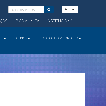
Busca
A-
A+
no
site
IÇOS
IP COMUNICA
INSTITUCIONAL
IP
USP:
VOS
ALUNOS
COLABORARAM CONOSCO