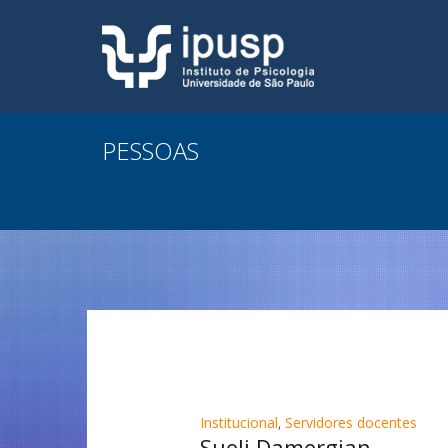
PESSOAS
Institucional
,
Servidores docentes
Sueli Damergian