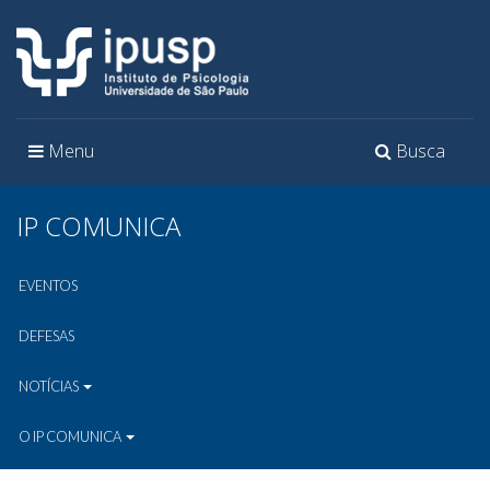
Toggle
Toggle
Menu
Busca
navigation
navigation
IP COMUNICA
EVENTOS
DEFESAS
NOTÍCIAS
O IP COMUNICA