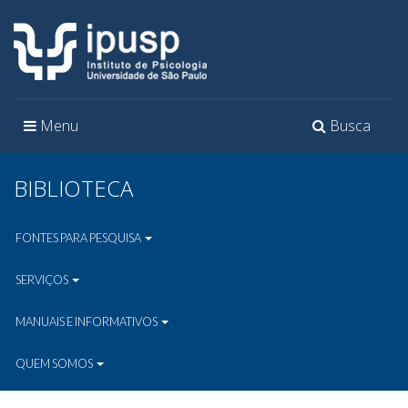
Toggle
Toggle
Menu
Busca
navigation
navigation
BIBLIOTECA
FONTES PARA PESQUISA
SERVIÇOS
MANUAIS E INFORMATIVOS
QUEM SOMOS