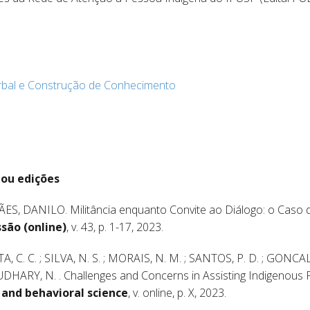
rbal e Construção de Conhecimento
 ou edições
S, DANILO. Militância enquanto Convite ao Diálogo: o Caso d
ssão (online)
, v. 43, p. 1-17, 2023.
C. C. ; SILVA, N. S. ; MORAIS, N. M. ; SANTOS, P. D. ; GONCALV
RY, N. . Challenges and Concerns in Assisting Indigenous Pe
 and behavioral science
, v. online, p. X, 2023.