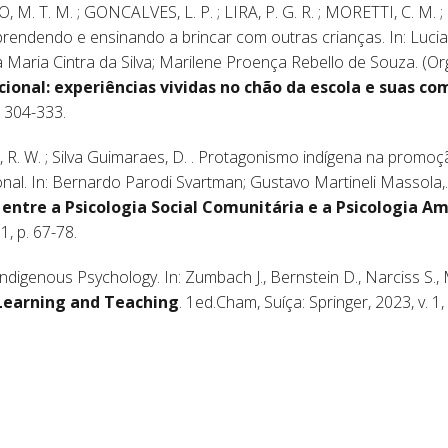
. T. M. ; GONCALVES, L. P. ; LIRA, P. G. R. ; MORETTI, C. M. ; 
ndendo e ensinando a brincar com outras crianças. In: Lucian
 Maria Cintra da Silva; Marilene Proença Rebello de Souza. (Org
acional: experiências vividas no chão da escola e suas c
. 304-333.
 R. W. ; Silva Guimaraes, D. . Protagonismo indígena na promo
cional. In: Bernardo Parodi Svartman; Gustavo Martineli Massola,.
entre a Psicologia Social Comunitária e a Psicologia A
1, p. 67-78.
genous Psychology. In: Zumbach J., Bernstein D., Narciss S., M
Learning and Teaching
. 1ed.Cham, Suíça: Springer, 2023, v. 1, 