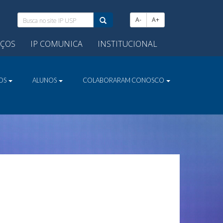
Busca
A-
A+
no
site
IÇOS
IP COMUNICA
INSTITUCIONAL
IP
USP:
VOS
ALUNOS
COLABORARAM CONOSCO