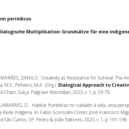
em periódicos
Dialogische Multiplikation: Grundsätze für eine indigen
ARÃES, DANILO . Creativity as Resistance for Survival: The An
, M.S., Pinheiro, M.A.. (Org.).
Dialogical Approach to Creativ
ed.Cham, Suíça: Palgrave Macmillan, 2023, v. 1, p. 59-79.
MARAES, D. . Habitar fronteiras no cuidado à vida: uma perspe
da Rede Indígena. In: Fabio Scorsolini-Comin; José Francisco Migu
ed.São Carlos, SP: Pedro & João Editores, 2023, v. 1, p. 161-198.