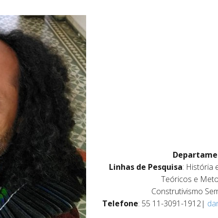
Departamen
Linhas de Pesquisa
: História
Teóricos e Meto
Construtivismo Semi
Telefone
: 55 11-3091-1912|
da