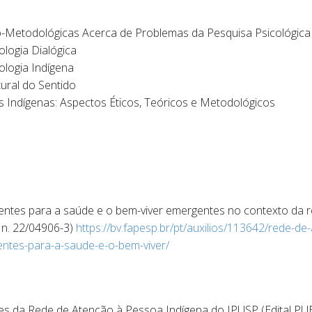
-Metodológicas Acerca de Problemas da Pesquisa Psicológica
logia Dialógica
ologia Indígena
ural do Sentido
 Indígenas: Aspectos Éticos, Teóricos e Metodológicos
entes para a saúde e o bem-viver emergentes no contexto da 
n. 22/04906-3)
https://bv.fapesp.br/pt/auxilios/113642/rede-d
ntes-para-a-saude-e-o-bem-viver/
ões da Rede de Atenção à Pessoa Indígena do IPUSP (Edital PU