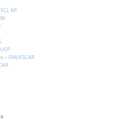
 FFCL RP
UEM
P
S
IPUSP
edo – FMUFSCAR
SCAR
ra