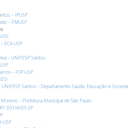
antos – IPUSP
urado – FMUSP
os
AIDS
 – ECA-USP
Silva – UNIFESP Santos
-USP
Barros – FSP-USP
SESI
a – UNIFESP Santos – Departamento Saúde, Educação e Socied
 Moreno – Prefeitura Municipal de São Paulo
CRT DST/AIDS SP
SP
CH-USP