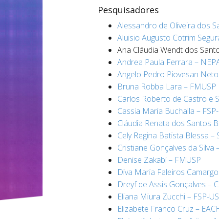
Pesquisadores
Alessandro de Oliveira dos S
Aluisio Augusto Cotrim Seg
Ana Cláudia Wendt dos Sant
Andrea Paula Ferrara
– NEP
Angelo Pedro Piovesan Neto
Bruna Robba Lara – FMUSP
Carlos Roberto de Castro e 
Cassia Maria Buchalla – FSP
Cláudia Renata dos Santos 
Cely Regina Batista Blessa
– 
Cristiane Gonçalves da Silv
Denise Zakabi – FMUSP
Diva Maria Faleiros Camargo
Dreyf de Assis Gonçalves – 
Eliana Miura Zucchi – FSP-U
Elizabete Franco Cruz – EA