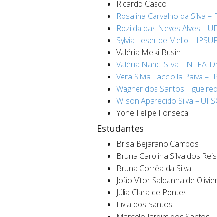
Ricardo Casco
Rosalina Carvalho da Silva –
Rozilda das Neves Alves – 
Sylvia Leser de Mello – IPSU
Valéria Melki Busin
Valéria Nanci Silva – NEPAID
Vera Silvia Facciolla Paiva – 
W
agner dos Santos Figueir
Wilson Aparecido Silva – UF
Yone Felipe Fonseca
Estudantes
Brisa Bejarano Campos
Bruna Carolina Silva dos Reis
Bruna Corrêa da Silva
João Vitor Saldanha de Olivie
Júlia Clara de Pontes
Lívia dos Santos
Marcelo Jardim dos Santos