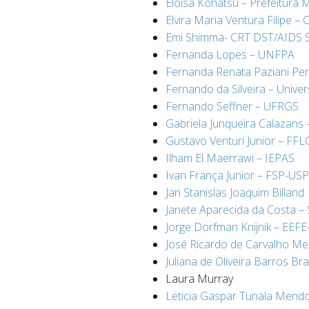
Eloisa Kohatsu – Prefeitura 
Elvira Maria Ventura Filipe 
Emi Shimma- CRT DST/AIDS 
Fernanda Lopes – UNFPA
Fernanda Renata Paziani Pe
Fernando da Silveira – Unive
Fernando Seffner – UFRGS
Gabriela Junqueira Calazans 
Gustavo Venturi Junior – FF
Ilham El Maerrawi – IEPAS
Ivan França Junior – FSP-USP
Jan Stanislas Joaquim Billand
Janete Aparecida da Costa 
Jorge Dorfman Knijnik – EEF
José Ricardo de Carvalho M
Juliana de Oliveira Barros Br
Laura Murray
Leticia Gaspar Tunala Mend