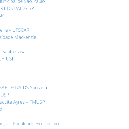
Municipal de São Paulo
– CRT DST/AIDS SP
SP
reira – UFSCAR
rsidade Mackenzie
– Santa Casa
LCH-USP
– SAE DST/AIDS Santana
E-USP
esquita Ayres – FMUSP
az
onça – Faculdade Pio Décimo