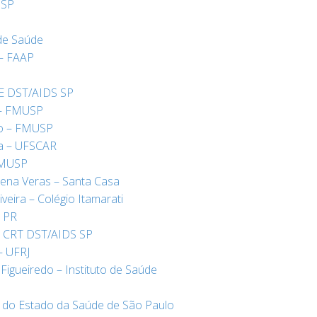
USP
 de Saúde
 – FAAP
AE DST/AIDS SP
 – FMUSP
ão – FMUSP
ia – UFSCAR
FMUSP
ena Veras – Santa Casa
veira – Colégio Itamarati
P PR
 – CRT DST/AIDS SP
– UFRJ
igueiredo – Instituto de Saúde
 do Estado da Saúde de São Paulo