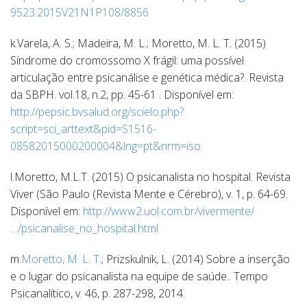
9523.2015V21N1P108/8856
k.Varela, A. S.; Madeira, M. L.; Moretto, M. L. T. (2015)
Síndrome do cromossomo X frágil: uma possível
articulação entre psicanálise e genética médica?. Revista
da SBPH. vol.18, n.2, pp. 45-61 . Disponível em:
http://pepsic.bvsalud.org/scielo.php?
script=sci_arttext&pid=S1516-
08582015000200004&lng=pt&nrm=iso
l.Moretto, M.L.T. (2015) O psicanalista no hospital. Revista
Viver (São Paulo (Revista Mente e Cérebro), v. 1, p. 64-69.
Disponível em:
http://www2.uol.com.br/vivermente/
…/psicanalise_no_hospital.html
m.
Moretto, M. L. T
.; Prizskulnik, L. (2014) Sobre a inserção
e o lugar do psicanalista na equipe de saúde.. Tempo
Psicanalítico, v. 46, p. 287-298, 2014.