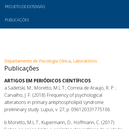
PROJETO DE EXTENSÃO
PUBLICAÇÕES
Departamento de Psicologia Clínica
,
Laboratórios
Publicações
ARTIGOS EM PERIÓDICOS CIENTÍFICOS
a.Sadetski, M.; Moretto, M.L.T.; Correia de Araujo, R. P. ;
Carvalho, J. F. (2018) Frequency of psychological
alterations in primary antiphospholipid syndrome:
preliminary study. Lupus, v. 27, p. 096120331775106.
b.Moretto, M.L.T.; Kupermann, D.; Hoffmann, C. (2017).