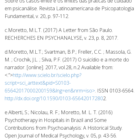
Sobre os casos-limite e os limites das práticas de cuidado
em psicanálise. Revista Latinoamericana de Psicopatologia
Fundamental, v. 20, p. 97-112.
c.Moretto, M.L.T. (2017) A Letter from São Paulo.
RECHERCHES EN PSYCHANALYSE, v. 23, p. 8, 2017.
d.Moretto, M.L.T.; Svartman, B.P.; Freller, C.C. ; Massola, G.
M. ; Crochik, J.L. ; Silva, P.F. (2017) O suicídio e a morte do
narrador. [online]. 2017, vol.28, n.2 Available from:
<.”>
http://www.scielo.br/scielo.php?
script=sci_arttext&pid=S0103-
65642017000200159&lng=en&nrm=iso>
. ISSN 0103-6564.
http://dx.doi.org/10.1590/0103-65642017280
2.
e.Alberti, S.; Nicolau, R. F.; Moretto, M. L. T. (2016)
Psychotherapy in Hospitals in Brazil and Some
Contributions from Psychoanalysis: A Historical Study.
Open Journal of Medical Psychology, v. 05, p. 43-56.