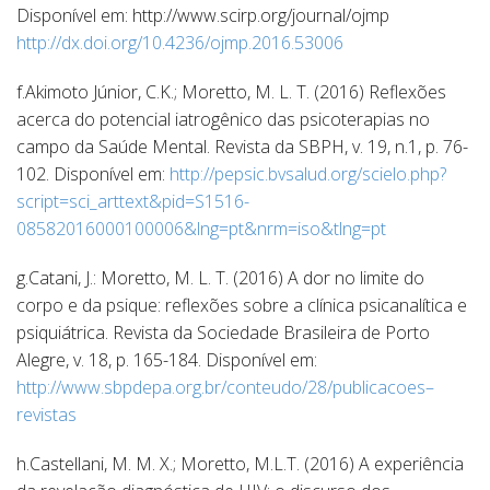
Disponível em: http://www.scirp.org/journal/ojmp
http://dx.doi.org/10.4236/ojmp.2016.53006
f.Akimoto Júnior, C.K.; Moretto, M. L. T. (2016) Reflexões
acerca do potencial iatrogênico das psicoterapias no
campo da Saúde Mental. Revista da SBPH, v. 19, n.1, p. 76-
102. Disponível em:
http://pepsic.bvsalud.org/scielo.php?
script=sci_arttext&pid=S1516-
08582016000100006&lng=pt&nrm=iso&tlng=pt
g.Catani, J.: Moretto, M. L. T. (2016) A dor no limite do
corpo e da psique: reflexões sobre a clínica psicanalítica e
psiquiátrica. Revista da Sociedade Brasileira de Porto
Alegre, v. 18, p. 165-184. Disponível em:
http://www.sbpdepa.org.br/conteudo/28/publicacoes–
revistas
h.Castellani, M. M. X.; Moretto, M.L.T. (2016) A experiência