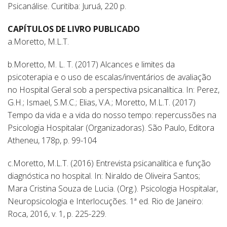
Psicanálise. Curitiba: Juruá, 220 p.
CAPÍTULOS DE LIVRO PUBLICADO
a.Moretto, M.L.T.
b.Moretto, M. L. T. (2017) Alcances e limites da
psicoterapia e o uso de escalas/inventários de avaliação
no Hospital Geral sob a perspectiva psicanalítica. In: Perez,
G.H.; Ismael, S.M.C.; Elias, V.A.; Moretto, M.L.T. (2017)
Tempo da vida e a vida do nosso tempo: repercussões na
Psicologia Hospitalar (Organizadoras). São Paulo, Editora
Atheneu, 178p, p. 99-104
c.Moretto, M.L.T. (2016) Entrevista psicanalítica e função
diagnóstica no hospital. In: Niraldo de Oliveira Santos;
Mara Cristina Souza de Lucia. (Org.). Psicologia Hospitalar,
Neuropsicologia e Interlocuções. 1ª ed. Rio de Janeiro:
Roca, 2016, v. 1, p. 225-229.