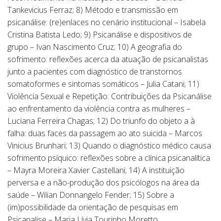
Tankevicius Ferraz; 8) Método e transmissão em
psicanálise: (re)enlaces no cenário institucional – Isabela
Cristina Batista Ledo; 9) Psicanálise e dispositivos de
grupo – Ivan Nascimento Cruz; 10) A geografia do
sofrimento: reflexões acerca da atuação de psicanalistas
junto a pacientes com diagnóstico de transtornos
somatoformes e sintomas somáticos – Julia Catani; 11)
Violência Sexual e Repetição: Contribuições da Psicanálise
ao enfrentamento da violência contra as mulheres –
Luciana Ferreira Chagas; 12) Do triunfo do objeto a à
falha: duas faces da passagem ao ato suicida – Marcos
Vinicius Brunhari; 13) Quando o diagnóstico médico causa
sofrimento psíquico: reflexões sobre a clínica psicanalítica
– Mayra Moreira Xavier Castellani; 14) A instituição
perversa e a não-produção dos psicólogos na área da
saúde – Wilian Donnangelo Fender; 15) Sobre a
(im)possibilidade da orientação de pesquisas em
Psicanalise – Maria Lívia Tourinho Moretto.