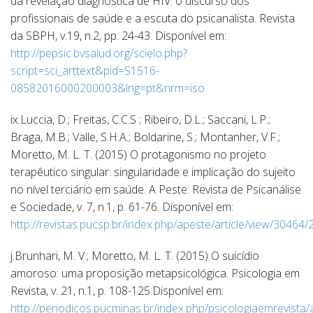
da revelação diagnóstica de HIV: o discurso dos
profissionais de saúde e a escuta do psicanalista. Revista
da SBPH, v.19, n.2, pp. 24-43. Disponível em:
http://pepsic.bvsalud.org/scielo.php?
script=sci_arttext&pid=S1516-
08582016000200003&lng=pt&nrm=iso
ix.Luccia, D.; Freitas, C.C.S ; Ribeiro, D.L.; Saccani, L.P.;
Braga, M.B.; Valle, S.H.A.; Boldarine, S.; Montanher, V.F.;
Moretto, M. L. T. (2015) O protagonismo no projeto
terapêutico singular: singularidade e implicação do sujeito
no nível terciário em saúde. A Peste: Revista de Psicanálise
e Sociedade, v. 7, n.1, p. 61-76. Disponível em:
http://revistas.pucsp.br/index.php/apeste/article/view/30464
j.Brunhari, M. V.; Moretto, M. L. T. (2015) O suicídio
amoroso: uma proposição metapsicológica. Psicologia em
Revista, v. 21, n.1, p. 108-125.Disponível em:
http://periodicos.pucminas.br/index.php/psicologiaemrevista/a