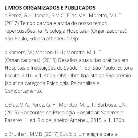
LIVROS ORGANIZADOS E PUBLICADOS
a.Perez, G.H.; Ismael, S.M.C.; Elias, V.A.; Moretto, M.L.T.
(2017) Tempo da vida e a vida do nosso tempo:
repercussões na Psicologia Hospitalar (Organizadoras).
São Paulo, Editora Atheneu, 178p.
b.Kamers, M.; Marcon, H.H.; Moretto, M. L. T.
(Organizadoras). (2016) Desafios atuais das práticas em
Hospitais e Instituições de Saúde. 1. ed. São Paulo: Editora
Escuta, 2016. v. 1. 400p. Obs: Obra finalista do 59o prêmio
Jabuti na categoria Psicologia, Psicanálise e
Comportamento.
c.Elias, V. A.; Perez, G. H.; Moretto, M. L. T.; Barbosa, L.N.
(2015) Horizontes da Psicologia Hospitalar: Saberes e
Fazeres. 1. ed. Rio de Janeiro: Atheneu, 2015. v. 1. 170p.
d.Brunhari, M.V.B. (2017) Suicídio: um enigma para a