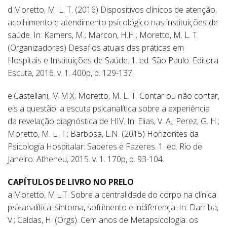
d.Moretto, M. L. T. (2016) Dispositivos clínicos de atenção,
acolhimento e atendimento psicológico nas instituições de
saúde. In: Kamers, M.; Marcon, H.H.; Moretto, M. L. T.
(Organizadoras) Desafios atuais das práticas em
Hospitais e Instituições de Saúde. 1. ed. São Paulo: Editora
Escuta, 2016. v. 1. 400p, p. 129-137.
e.Castellani, M.M.X; Moretto, M. L. T. Contar ou não contar,
eis a questão: a escuta psicanalítica sobre a experiência
da revelação diagnóstica de HIV. In: Elias, V. A.; Perez, G. H.;
Moretto, M. L. T.; Barbosa, L.N. (2015) Horizontes da
Psicologia Hospitalar: Saberes e Fazeres. 1. ed. Rio de
Janeiro: Atheneu, 2015. v. 1. 170p, p. 93-104.
CAPÍTULOS DE LIVRO NO PRELO
a.Moretto, M.L.T. Sobre a centralidade do corpo na clínica
psicanalítica: sintoma, sofrimento e indiferença. In: Darriba,
V.; Caldas, H. (Orgs). Cem anos de Metapsicologia: os