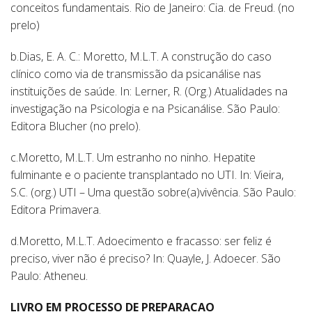
conceitos fundamentais. Rio de Janeiro: Cia. de Freud. (no
prelo)
b.Dias, E. A. C.: Moretto, M.L.T. A construção do caso
clínico como via de transmissão da psicanálise nas
instituições de saúde. In: Lerner, R. (Org.) Atualidades na
investigação na Psicologia e na Psicanálise. São Paulo:
Editora Blucher (no prelo).
c.Moretto, M.L.T. Um estranho no ninho. Hepatite
fulminante e o paciente transplantado no UTI. In: Vieira,
S.C. (org.) UTI – Uma questão sobre(a)vivência. São Paulo:
Editora Primavera.
d.Moretto, M.L.T. Adoecimento e fracasso: ser feliz é
preciso, viver não é preciso? In: Quayle, J. Adoecer. São
Paulo: Atheneu.
LIVRO EM PROCESSO DE PREPARACAO