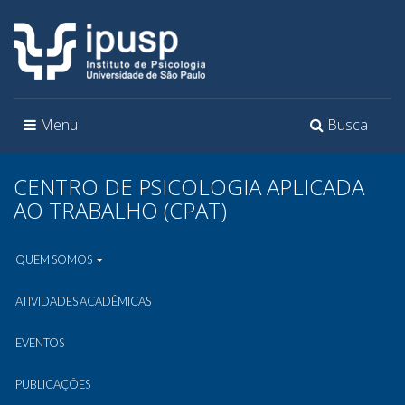
Toggle
Toggle
Menu
Busca
navigation
navigation
CENTRO DE PSICOLOGIA APLICADA
AO TRABALHO (CPAT)
QUEM SOMOS
ATIVIDADES ACADÊMICAS
EVENTOS
PUBLICAÇÕES