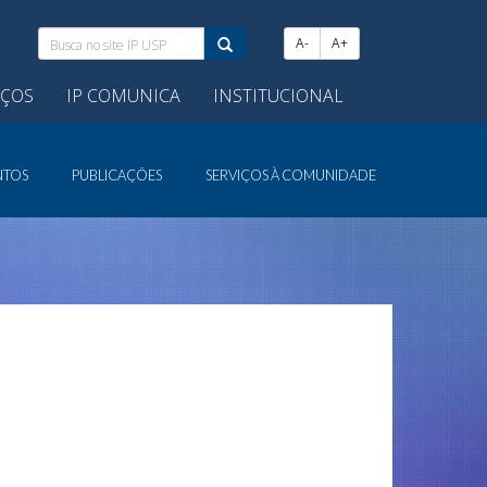
Busca
A-
A+
no
site
IÇOS
IP COMUNICA
INSTITUCIONAL
IP
USP:
NTOS
PUBLICAÇÕES
SERVIÇOS À COMUNIDADE