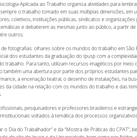
icologia Aplicada ao Trabalho organiza atividades para lembrar
 sempre o trabalho tomado em suas múltiplas dimensões, em uma
res, coletivos, instituições públicas, sindicatos e organizaçõe
s temáticas e debaterem as mesmas junto ao público, a partir 
tre outros.
de fotografias: olhares sobre os mundos do trabalho em São P
icial dos estudantes da graduação do Ipusp com a complexidad
 trabalho. Para tanto, utilizam recursos imagéticos por meio 
do também uma abertura por parte dos próprios estudantes p
formance, a encenação teatral, o desenho de instalações, na b
es da cidade na relação com os mundos do trabalho e das te
.
fissionais, pesquisadores e professores brasileiros e estrange
rinstitucionais voltados à temática dos processos organizativ
ar o Dia do Trabalhador” e da “Mostra de Práticas do CPAT”, 