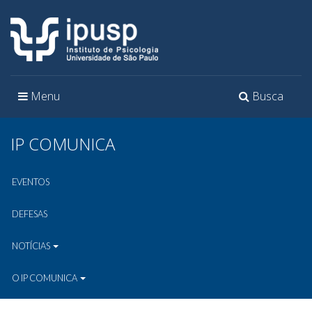
Toggle
Toggle
Menu
Busca
navigation
navigation
IP COMUNICA
EVENTOS
DEFESAS
NOTÍCIAS
O IP COMUNICA