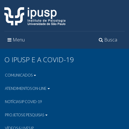
Toggle
Toggle
Menu
Busca
navigation
navigation
O IPUSP E A COVID-19
COMUNICADOS
ATENDIMENTOS ON-LINE
NOTÍCIAS IP COVID-19
PROJETOS E PESQUISAS
VÍDEOS & LIVES IP