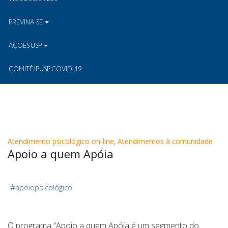
PREVINA-SE
AÇÕES USP
COMITÊ IPUSP COVID-19
Atendimento psicológico on-line
,
Atendimentos à comunidade
Apoio a quem Apóia
#
apoiopsicológico
O programa “Apoio a quem Apóia é um segmento do