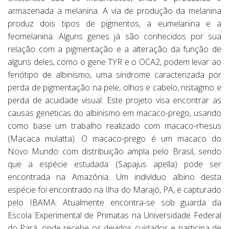
armazenada a melanina. A via de produção da melanina
produz dois tipos de pigmentos, a eumelanina e a
feomelanina. Alguns genes já são conhecidos por sua
relação com a pigmentação e a alteração da função de
alguns deles, como o gene TYR e o OCA2, podem levar ao
fenótipo de albinismo, uma síndrome caracterizada por
perda de pigmentação na pele, olhos e cabelo, nistagmo e
perda de acuidade visual. Este projeto visa encontrar as
causas genéticas do albinismo em macaco-prego, usando
como base um trabalho realizado com macaco-rhesus
(Macaca mulatta). O macaco-prego é um macaco do
Novo Mundo com distribuição ampla pelo Brasil, sendo
que a espécie estudada (Sapajus apella) pode ser
encontrada na Amazônia. Um indivíduo albino desta
espécie foi encontrado na Ilha do Marajó, PA, e capturado
pelo IBAMA. Atualmente encontra-se sob guarda da
Escola Experimental de Primatas na Universidade Federal
do Pará, onde recebe os devidos cuidados e participa de