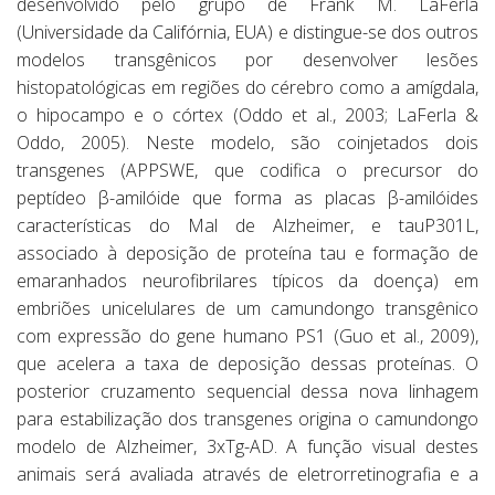
desenvolvido pelo grupo de Frank M. LaFerla
(Universidade da Califórnia, EUA) e distingue-se dos outros
modelos transgênicos por desenvolver lesões
histopatológicas em regiões do cérebro como a amígdala,
o hipocampo e o córtex (Oddo et al., 2003; LaFerla &
Oddo, 2005). Neste modelo, são coinjetados dois
transgenes (APPSWE, que codifica o precursor do
peptídeo β-amilóide que forma as placas β-amilóides
características do Mal de Alzheimer, e tauP301L,
associado à deposição de proteína tau e formação de
emaranhados neurofibrilares típicos da doença) em
embriões unicelulares de um camundongo transgênico
com expressão do gene humano PS1 (Guo et al., 2009),
que acelera a taxa de deposição dessas proteínas. O
posterior cruzamento sequencial dessa nova linhagem
para estabilização dos transgenes origina o camundongo
modelo de Alzheimer, 3xTg-AD. A função visual destes
animais será avaliada através de eletrorretinografia e a