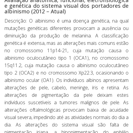
Avaliação anatômica, funcional, eletrofisiológica
e genética do sistema visual dos portadores de
albinismo (2012 – Atual)
Descrição: O albinismo é uma doença genética, na qual
mutações genéticas diferentes provocam a ausência ou
diminuição da produção de melanina. A classificação
genética é extensa, mas as alterações mais comuns estão
no cromossomo 11p14-21, cuja mutação causa o
albinismo oculocutâneo tipo 1 (OCA1), no cromossomo
15q11.2, cuja mutação causa o albinismo oculocutâneo
tipo 2 (OCA2) e no cromossomo Xp22.3, ocasionando o
albinismo ocular (OA1). Os indivíduos albinos apresentam
alterações de pele, cabelo, meninge, íris e retina. As
alterações de pigmentação da pele deixam estes
indivíduos suscetíveis a tumores malignos de pele. As
alterações oftalmológicas provocam baixa de acuidade
visual severa, impedindo até as atividades normais do dia a
dia. As alterações do sistema visual são falta de
pigmentação iriana, a hipopigmentação do epitélio