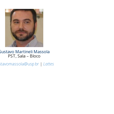
Gustavo Martineli Massola
PST, Sala – Bloco
stavomassola@usp.br
|
Lattes