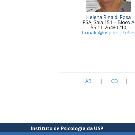
Helena Rinaldi Rosa
PSA, Sala 151 – Bloco A
55 11-26480210
hrinaldi@usp.br
|
Latte
AB
|
CD
|
Instituto de Psicologia da USP