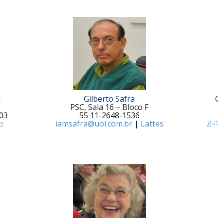
i
Gilberto Safra
PSC, Sala 16 – Bloco F
03
55 11-2648-1536
gu
s
iamsafra@uol.com.br
|
Lattes