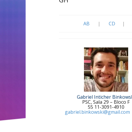
AB
|
CD
|
Gabriel Inticher Binkows
PSC, Sala 29 – Bloco F
55 11-3091-4910
gabriel.binkowski@gmail.com