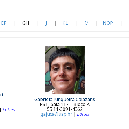
EF
|
GH
|
IJ
|
KL
|
M
|
NOP
|
ki
Gabriela Junqueira Calazans
PST, Sala 117 – Bloco A
55 11-3091-4362
|
Lattes
gajuca@usp.br
|
Lattes