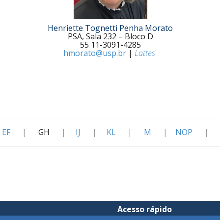
Henriette Tognetti Penha Morato
PSA, Sala 232 – Bloco D
55 11-3091-4285
s
hmorato@usp.br
|
Lattes
EF
|
GH
|
IJ
|
KL
|
M
|
NOP
|
Acesso rápido