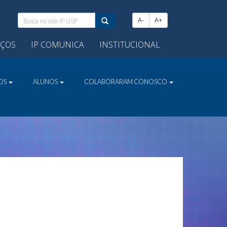
Busca
A-
A+
no
site
IÇOS
IP COMUNICA
INSTITUCIONAL
IP
USP:
VOS
ALUNOS
COLABORARAM CONOSCO