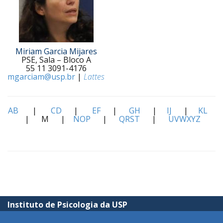
Miriam Garcia Mijares
PSE, Sala – Bloco A
55 11 3091-4176
mgarciam@usp.br
|
Lattes
AB
|
CD
|
EF
|
GH
|
IJ
|
KL
| M |
NOP
|
QRST
|
UVWXYZ
Instituto de Psicologia da USP