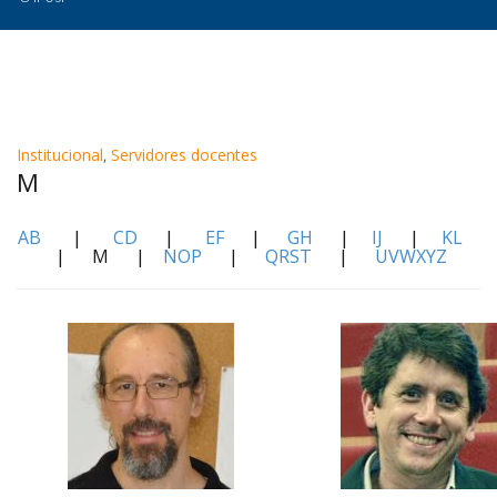
Institucional
,
Servidores docentes
M
AB
|
CD
|
EF
|
GH
|
IJ
|
KL
| M |
NOP
|
QRST
|
UVWXYZ