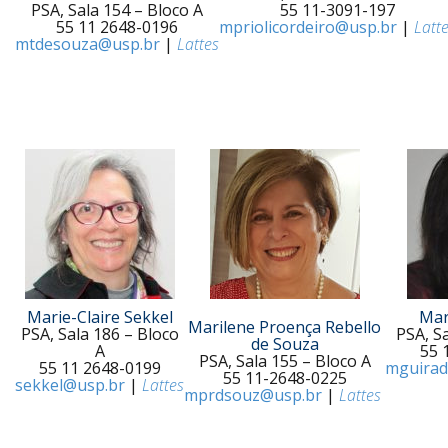
PSA, Sala 154 – Bloco A
55 11-3091-197
55 11 2648-0196
mpriolicordeiro@usp.br
|
Latt
mtdesouza@usp.br
|
Lattes
Marie-Claire Sekkel
Mar
Marilene Proença Rebello
PSA, Sala 186 – Bloco
PSA, S
de Souza
A
55 
PSA, Sala 155 – Bloco A
55 11 2648-0199
mguirad
55 11-2648-0225
sekkel@usp.br
|
Lattes
mprdsouz@usp.br
|
Lattes