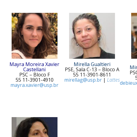
Mayra Moreira Xavier
Mirella Gualtieri
Mi
Castellani
PSE, Sala C-13 – Bloco A
PSC
PSC – Bloco F
55 11-3901-8611
55 11-3901-4910
mirellag@usp.br
|
Lattes
debieu
mayra.xavier@usp.br