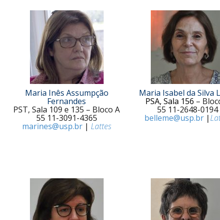
Maria Inês Assumpção
Maria Isabel da Silva
Fernandes
PSA, Sala 156
– Bloc
PST, Sala 109 e 135 – Bloco A
55 11-2648-0194
55 11-3091-4365
belleme@usp.br
|
La
marines@usp.br
|
Lattes