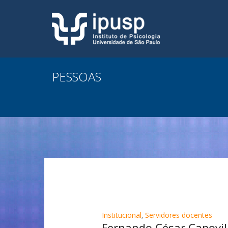
PESSOAS
Institucional
,
Servidores docentes
Fernando César Capovil