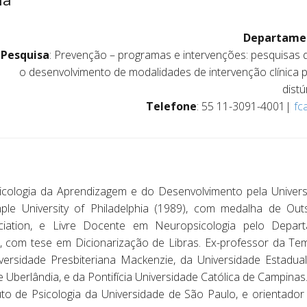
Departamen
 Pesquisa
: Prevenção – programas e intervenções: pesquisas q
o desenvolvimento de modalidades de intervenção clínica p
dist
Telefone
: 55 11-3091-4001|
fc
cologia da Aprendizagem e do Desenvolvimento pela Universi
mple University of Philadelphia (1989), com medalha de Ou
ociation, e Livre Docente em Neuropsicologia pelo Depart
, com tese em Dicionarização de Libras. Ex-professor da Temp
versidade Presbiteriana Mackenzie, da Universidade Estadua
e Uberlândia, e da Pontifícia Universidade Católica de Campinas
ituto de Psicologia da Universidade de São Paulo, e orienta