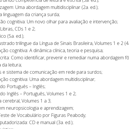
ruindo competência de leitura e escrita (3a. ed.);
zagem: Uma abordagem multidisciplinar (2a. ed.);
 linguagem da criança surda;
ção cognitiva: Um novo olhar para avaliação e intervenção;
Libras, CDs 1 e 2;
co (5a. ed.);
strado trilíngue da Língua de Sinais Brasileira, Volumes 1 e 2 (4a
ção cognitiva: A dinâmica clínica, teoria e pesquisa;
crita: Como identificar, prevenir e remediar numa abordagem fôn
da leitura;
is e sistema de comunicação em rede para surdos;
ação cognitiva: Uma abordagem multidisciplinar;
ado Português – Inglês;
rado Inglês – Português, Volumes 1 e 2;
a cerebral, Volumes 1 a 3;
 em neuropsicologia e aprendizagem;
Teste de Vocabulário por Figuras Peabody;
putadorizada: CD e manual (3a. ed.);