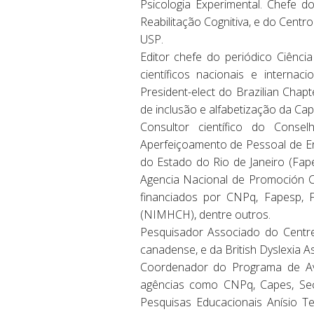
Psicologia Experimental. Chefe d
Reabilitação Cognitiva, e do Cent
USP.
Editor chefe do periódico Ciência
científicos nacionais e interna
President-elect do Brazilian Chap
de inclusão e alfabetização da Cap
Consultor científico do Conse
Aperfeiçoamento de Pessoal de E
do Estado do Rio de Janeiro (Fape
Agencia Nacional de Promoción Ci
financiados por CNPq, Fapesp, F
(NIMHCH), dentre outros.
Pesquisador Associado do Centre
canadense, e da British Dyslexia As
Coordenador do Programa de Ava
agências como CNPq, Capes, Secr
Pesquisas Educacionais Anísio Te