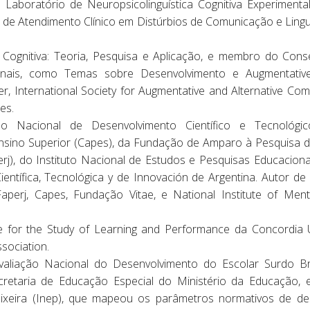
o Laboratório de Neuropsicolinguística Cognitiva Experimenta
ro de Atendimento Clínico em Distúrbios de Comunicação e Lingu
 Cognitiva: Teoria, Pesquisa e Aplicação, e membro do Conse
cionais, como Temas sobre Desenvolvimento e Augmentativ
ter, International Society for Augmentative and Alternative C
es.
lho Nacional de Desenvolvimento Científico e Tecnoló
nsino Superior (Capes), da Fundação de Amparo à Pesquisa d
rj), do Instituto Nacional de Estudos e Pesquisas Educacionai
entífica, Tecnológica y de Innovación de Argentina. Autor de
aperj, Capes, Fundação Vitae, e National Institute of Men
 for the Study of Learning and Performance da Concordia Un
sociation.
liação Nacional do Desenvolvimento do Escolar Surdo Bras
etaria de Educação Especial do Ministério da Educação, e
ixeira (Inep), que mapeou os parâmetros normativos de des