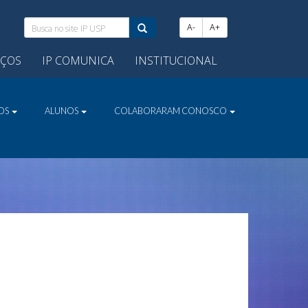
Busca
A-
A+
no
site
IÇOS
IP COMUNICA
INSTITUCIONAL
IP
USP:
VOS
ALUNOS
COLABORARAM CONOSCO