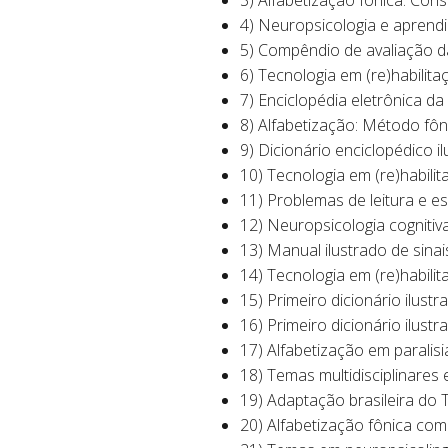
3) Alfabetização fônica: Const
4) Neuropsicologia e aprendi
5) Compêndio de avaliação da
6) Tecnologia em (re)habilita
7) Enciclopédia eletrônica da 
8) Alfabetização: Método fôni
9) Dicionário enciclopédico ilu
10) Tecnologia em (re)habilita
11) Problemas de leitura e es
12) Neuropsicologia cognitiva 
13) Manual ilustrado de sina
14) Tecnologia em (re)habilit
15) Primeiro dicionário ilustr
16) Primeiro dicionário ilust
17) Alfabetização em paralisi
18) Temas multidisciplinares
19) Adaptação brasileira do 
20) Alfabetização fônica com