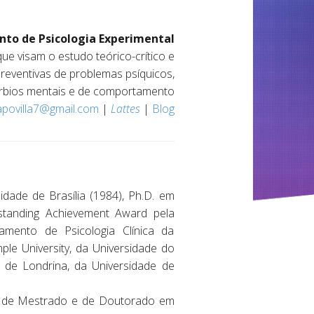
to de Psicologia Experimental
ue visam o estudo teórico-crítico e
reventivas de problemas psíquicos,
úrbios mentais e de comportamento
apovilla7@gmail.com
|
Lattes
|
Blog
dade de Brasília (1984), Ph.D. em
tstanding Achievement Award pela
amento de Psicologia Clínica da
le University, da Universidade do
l de Londrina, da Universidade de
.
dor de Mestrado e de Doutorado em