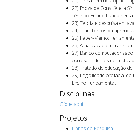
21) Temas em neuropsicolingu
22) Prova de Consciência Sint
série do Ensino Fundamental
23) Teoria e pesquisa em ava
24) Transtornos da aprendiza
25) Faber-Memo: Ferramenta 
26) Atualização em transtor
27) Banco computadorizado d
correspondentes normatizadas
28) Tratado de educação de 
29) Legibilidade orofacial d
Ensino Fundamental.
Disciplinas
Clique aqui.
Projetos
Linhas de Pesquisa