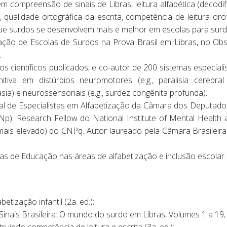
em compreensão de sinais de Libras, leitura alfabética (decodi
 qualidade ortográfica da escrita, competência de leitura oro
u que surdos se desenvolvem mais e melhor em escolas para su
ção de Escolas de Surdos na Prova Brasil em Libras, no Obs
.
os científicos publicados, e co-autor de 200 sistemas especiali
tiva em distúrbios neuromotores (e.g., paralisia cerebral 
afasia) e neurossensoriais (e.g., surdez congênita profunda).
l de Especialistas em Alfabetização da Câmara dos Deputad
BNp). Research Fellow do National Institute of Mental Healt
(mais elevado) do CNPq. Autor laureado pela Câmara Brasileira
as de Educação nas áreas de alfabetização e inclusão escolar.
tização infantil (2a. ed.);
Sinais Brasileira: O mundo do surdo em Libras, Volumes 1 a 19;