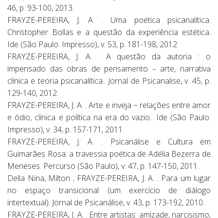
46, p. 93-100, 2013.
FRAYZE-PEREIRA, J. A. . Uma poética psicanalítica.
Christopher Bollas e a questão da experiência estética.
Ide (São Paulo. Impresso), v. 53, p. 181-198, 2012.
FRAYZE-PEREIRA, J. A. . A questão da autoria : o
impensado das obras de pensamento – arte, narrativa
clínica e teoria psicanalítica.. Jornal de Psicanalise, v. 45, p.
129-140, 2012.
FRAYZE-PEREIRA, J. A. . Arte e inveja − relações entre amor
e ódio, clínica e política na era do vazio.. Ide (São Paulo.
Impresso), v. 34, p. 157-171, 2011.
FRAYZE-PEREIRA, J. A. . Psicanálise e Cultura em
Guimarães Rosa: a travessia poética de Adélia Bezerra de
Meneses. Percurso (São Paulo), v. 47, p. 147-150, 2011.
Della Nina, Milton ; FRAYZE-PEREIRA, J. A. . Para um lugar
no espaço transicional (um exercício de diálogo
intertextual). Jornal de Psicanálise, v. 43, p. 173-192, 2010.
FRAYZE-PEREIRA, J. A. . Entre artistas: amizade, narcisismo,