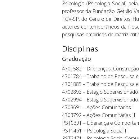
Psicologia (Psicologia Social) pel
professor da Fundação Getulio Var
FGV-SP, do Centro de Direitos H
autores contemporâneos da filoso
pesquisas empíricas de matriz crít
Disciplinas
Graduação
4701582 – Diferenças, Construção S
4701784 – Trabalho de Pesquisa em
4701885 – Trabalho de Pesquisa em
4702893 – Estágio Supervisionado 
4702994 – Estágio Supervisionado 
4703691 – Ações Comunitárias I
4703792 – Ações Comunitárias II
PST0391 – Liderança e Comport
PST1461 – Psicologia Social II
PST2471 – Psicologia Social Comun