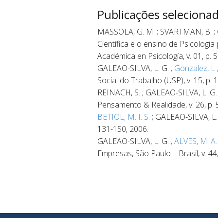
Publicações seleciona
MASSOLA, G. M. ; SVARTMAN, B. ; G
Científica e o ensino de Psicologia
Académica en Psicología, v. 01, p. 
GALEAO-SILVA, L. G. ;
Gonzalez, L
Social do Trabalho (USP), v. 15, p. 
REINACH, S. ; GALEAO-SILVA, L
Pensamento & Realidade, v. 26, p. 5
BETIOL, M. I. S.
; GALEAO-SILVA, L. 
131-150, 2006.
GALEAO-SILVA, L. G. ;
ALVES, M. A.
Empresas, São Paulo – Brasil, v. 44,