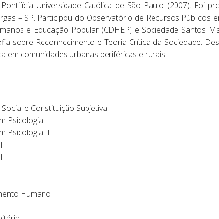
a Pontifícia Universidade Católica de São Paulo (2007). Foi p
gas – SP. Participou do Observatório de Recursos Públicos em
umanos e Educação Popular (CDHEP) e Sociedade Santos Mar
fia sobre Reconhecimento e Teoria Crítica da Sociedade. D
ica em comunidades urbanas periféricas e rurais.
ocial e Constituição Subjetiva
 Psicologia I
 Psicologia II
I
II
amento Humano
itária