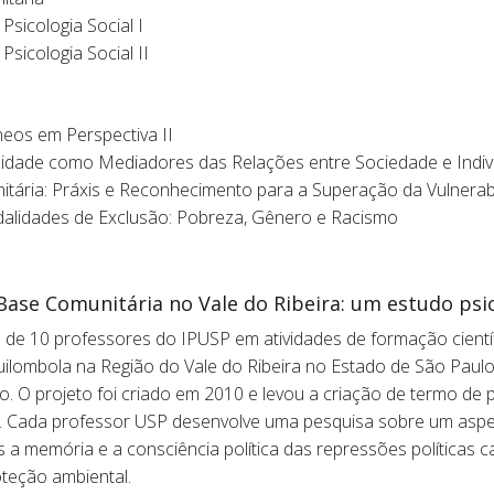
sicologia Social I
sicologia Social II
eos em Perspectiva II
alidade como Mediadores das Relações entre Sociedade e Indiv
tária: Práxis e Reconhecimento para a Superação da Vulnerabil
lidades de Exclusão: Pobreza, Gênero e Racismo
Base Comunitária no Vale do Ribeira: um estudo psi
s de 10 professores do IPUSP em atividades de formação cientí
uilombola na Região do Vale do Ribeira no Estado de São Paul
ro. O projeto foi criado em 2010 e levou a criação de termo de 
. Cada professor USP desenvolve uma pesquisa sobre um aspec
a memória e a consciência política das repressões políticas ca
oteção ambiental.