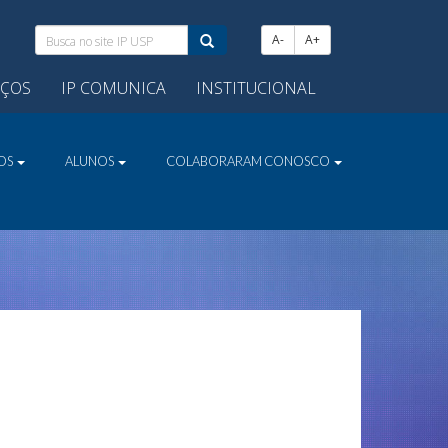
Busca
A-
A+
no
site
IÇOS
IP COMUNICA
INSTITUCIONAL
IP
USP:
VOS
ALUNOS
COLABORARAM CONOSCO