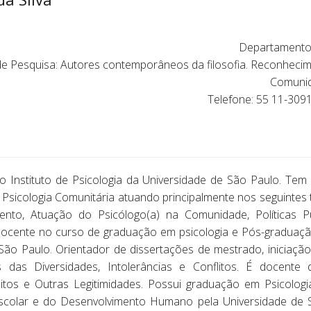
Departamento 
de Pesquisa: Autores contemporâneos da filosofia. Reconhecime
Comunid
Telefone: 55 11-309
do Instituto de Psicologia da Universidade de São Paulo. Tem 
 Psicologia Comunitária atuando principalmente nos seguintes t
nto, Atuação do Psicólogo(a) na Comunidade, Políticas Públ
 docente no curso de graduação em psicologia e Pós-graduação
ão Paulo. Orientador de dissertações de mestrado, iniciação cie
s das Diversidades, Intolerâncias e Conflitos. É docent
reitos e Outras Legitimidades. Possui graduação em Psicolog
Escolar e do Desenvolvimento Humano pela Universidade de