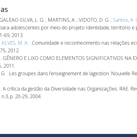
das
ALEAO-SILVA, L. G. ; MARTINS, A. ; VIDOTO, D. G. ;
Santos, A. 
 para adolescentes por meio do projeto Identidade, território e 
51-69, 2013.
;
ALVES, M. A.
. Comunidade e reconhecimento nas relações ec
175, 2012.
. G. . GÊNERO E LIXO COMO ELEMENTOS SIGNIFICATIVOS NA
, 2011.
G. . Les groupes dans l’enseignement de lagestion. Nouvelle Rev
. A crítica da gestão da Diversidade nas Organizações. RAE. Re
 n.3, p. 20-29, 2004.