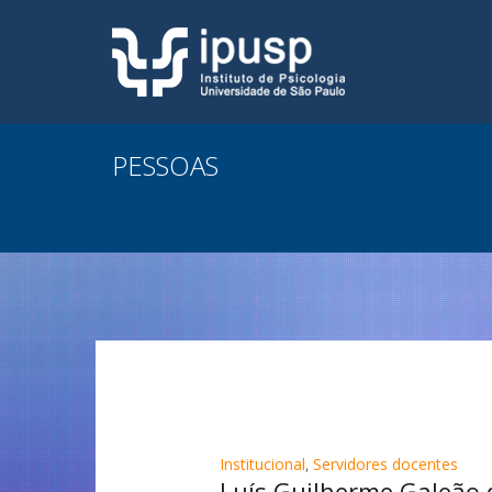
PESSOAS
Institucional
,
Servidores docentes
Luís Guilherme Galeão d