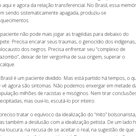
 aqui e agora da relação transferencial. No Brasil, essa memór
em sendo sistematicamente apagada, produziu-se
squecimentos.
paciente não pode mais jogar as tragédias para debaixo do
pete. Precisa encarar seus traumas, o genocídio dos indígenas,
olocausto dos negros. Precisa enfrentar seu “complexo de
zombo”, deixar de ter vergonha de sua origem, superar o
calque.
Brasil é um paciente dividido. Mas está partido há tempos, o q
e vê agora são sintomas. Não podemos enxergar em metade d
pulação milhões de racistas e misóginos. Nem tirar conclusõe
ecipitadas, mas ouvi-lo, escutá-lo por inteiro.
preciso tratar o equívoco da idealização do “mito” bolsonarista,
s também a desilusão com a idealização petista. De um lado 
a loucura, na recusa de se aceitar o real, na sugestão de que