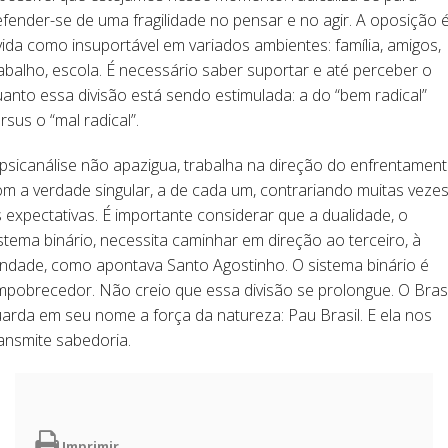
fender-se de uma fragilidade no pensar e no agir. A oposição 
vida como insuportável em variados ambientes: família, amigos,
abalho, escola. É necessário saber suportar e até perceber o
anto essa divisão está sendo estimulada: a do “bem radical”
rsus o “mal radical”.
psicanálise não apazigua, trabalha na direção do enfrentamen
m a verdade singular, a de cada um, contrariando muitas veze
 expectativas. É importante considerar que a dualidade, o
stema binário, necessita caminhar em direção ao terceiro, à
indade, como apontava Santo Agostinho. O sistema binário é
pobrecedor. Não creio que essa divisão se prolongue. O Brasi
arda em seu nome a força da natureza: Pau Brasil. E ela nos
ansmite sabedoria.
Imprimir