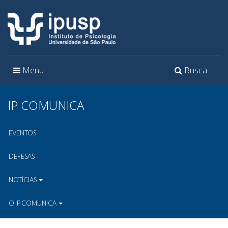
Toggle
Toggle
Menu
Busca
navigation
navigation
IP COMUNICA
EVENTOS
DEFESAS
NOTÍCIAS
O IP COMUNICA