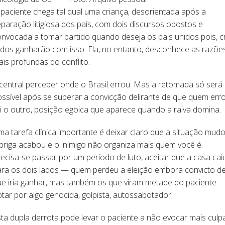
paciente chega tal qual uma criança, desorientada após a
paração litigiosa dos pais, com dois discursos opostos e
nvocada a tomar partido quando deseja os pais unidos pois, c
odos ganharão com isso. Ela, no entanto, desconhece as razõe
is profundas do conflito.
central perceber onde o Brasil errou. Mas a retomada só será
ssível após se superar a convicção delirante de que quem err
i o outro, posição egoica que aparece quando a raiva domina.
a tarefa clínica importante é deixar claro que a situação mudo
briga acabou e o inimigo não organiza mais quem você é.
ecisa-se passar por um período de luto, aceitar que a casa cai
ara os dois lados — quem perdeu a eleição embora convicto d
ue iria ganhar, mas também os que viram metade do paciente
tar por algo genocida, golpista, autossabotador.
ta dupla derrota pode levar o paciente a não evocar mais culp