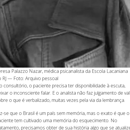
resa Palazzo Nazar, médica psicanalista da Escola Lacaniana
 RJ — Foto: Arquivo pessoal
 consultório, o paciente precisa ter disponibilidade à escuta,
ixar o inconsciente falar. E o analista não faz julgamento de va
bre o que é verbalizado, muitas vezes pela via da lembrança.
z-se que o Brasil é um país sem memória, mas o exato é que o
aciente tem cultivado uma memória do esquecimento. No
atamento, precisamos obter de sua história algo que se atualiz