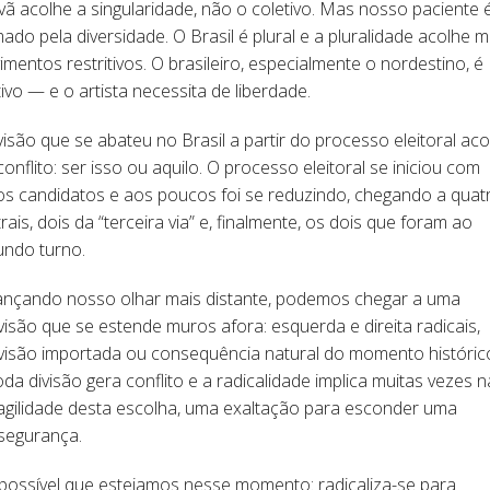
vã acolhe a singularidade, não o coletivo. Mas nosso paciente 
ado pela diversidade. O Brasil é plural e a pluralidade acolhe m
mentos restritivos. O brasileiro, especialmente o nordestino, é
tivo — e o artista necessita de liberdade.
visão que se abateu no Brasil a partir do processo eleitoral aco
onflito: ser isso ou aquilo. O processo eleitoral se iniciou com
os candidatos e aos poucos foi se reduzindo, chegando a quat
rais, dois da “terceira via” e, finalmente, os dois que foram ao
undo turno.
ançando nosso olhar mais distante, podemos chegar a uma
visão que se estende muros afora: esquerda e direita radicais,
visão importada ou consequência natural do momento históric
da divisão gera conflito e a radicalidade implica muitas vezes n
agilidade desta escolha, uma exaltação para esconder uma
segurança.
possível que estejamos nesse momento: radicaliza-se para