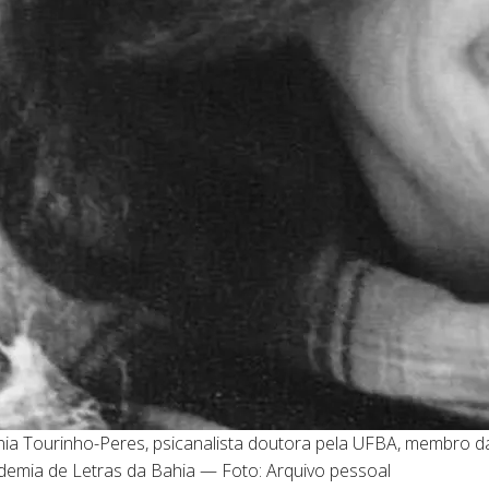
nia Tourinho-Peres, psicanalista doutora pela UFBA, membro d
demia de Letras da Bahia — Foto: Arquivo pessoal