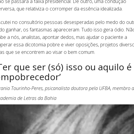
o se passará a faixa presidencial. De outro, uma condução
rversa, que relativiza o corromper da essência idealizada.
scutei no consultório pessoas desesperadas pelo medo do out
ado ganhar, os fantasmas apareceram. Tudo isso gera ódio. Nã
be a nós, analistas, apontar dedos, mas ajudar o paciente a
perar essa dicotomia pobre e viver oposições, projetos diverso
as que se encontrem ao visar o bem comum.
Ter que ser (só) isso ou aquilo é
empobrecedor’
ania Tourinho-Peres, psicanalista doutora pela UFBA, membro 
cademia de Letras da Bahia