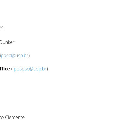
es
 Dunker
ippsc@usp.br
)
ffice
(
pospsc@usp.br
)
iro Clemente