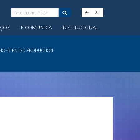
Busca
A-
A+
no
site
IÇOS
IP COMUNICA
INSTITUCIONAL
IP
USP:
NO-SCIENTIFIC PRODUCTION