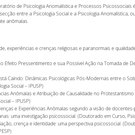
boratório de Psicologia Anomalística e Processos Psicossociais 
rsecção entre a Psicologia Social e a Psicologia Anomalística, o
te anômalas.
de, experiências e crenças religiosas e paranormais e qualidade
tico Efeito Pressentimento e sua Possível Ação na Tomada de
tá Caindo: Dinâmicas Psicológicas Pós-Modernas entre o Sobre
ogia Social – IPUSP)
as Anômalas e Atribuição de Causalidade no Protestantismo Clá
ocial – IPUSP)
renças e Experiências Anômalas segundo a visão de docentes-p
nas: uma investigação psicossocial. (Doutorado em Curso, Psic
ciação, crença e identidade: uma perspectiva psicossocial. (Dou
PESP)