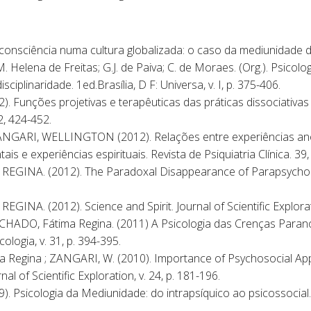
 consciência numa cultura globalizada: o caso da mediunidad
Helena de Freitas; G.J. de Paiva; C. de Moraes. (Org.). Psicolo
iplinaridade. 1ed.Brasília, D F: Universa, v. I, p. 375-406.
. Funções projetivas e terapêuticas das práticas dissociativas 
2, 424-452.
RI, WELLINGTON (2012). Relações entre experiências anô
 e experiências espirituais. Revista de Psiquiatria Clínica. 39,
INA. (2012). The Paradoxal Disappearance of Parapsychology
A. (2012). Science and Spirit. Journal of Scientific Explorat
HADO, Fátima Regina. (2011) A Psicologia das Crenças Parano
ologia, v. 31, p. 394-395.
 Regina ; ZANGARI, W. (2010). Importance of Psychosocial A
 of Scientific Exploration, v. 24, p. 181-196.
. Psicologia da Mediunidade: do intrapsíquico ao psicossocial.