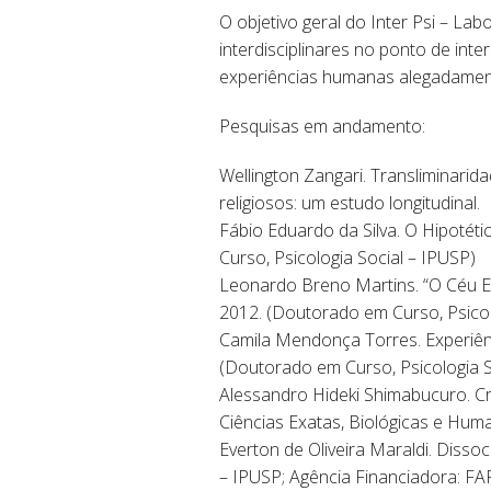
O objetivo geral do Inter Psi – La
interdisciplinares no ponto de inte
experiências humanas alegadamen
Pesquisas em andamento:
Wellington Zangari. Transliminarida
religiosos: um estudo longitudinal.
Fábio Eduardo da Silva. O Hipoté
Curso, Psicologia Social – IPUSP)
Leonardo Breno Martins. “O Céu Es
2012. (Doutorado em Curso, Psicol
Camila Mendonça Torres. Experiênci
(Doutorado em Curso, Psicologia S
Alessandro Hideki Shimabucuro. C
Ciências Exatas, Biológicas e Huma
Everton de Oliveira Maraldi. Disso
– IPUSP; Agência Financiadora: FA