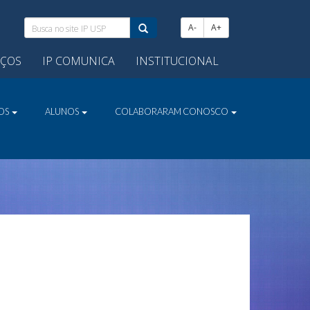
Busca
A-
A+
no
site
IÇOS
IP COMUNICA
INSTITUCIONAL
IP
USP:
VOS
ALUNOS
COLABORARAM CONOSCO