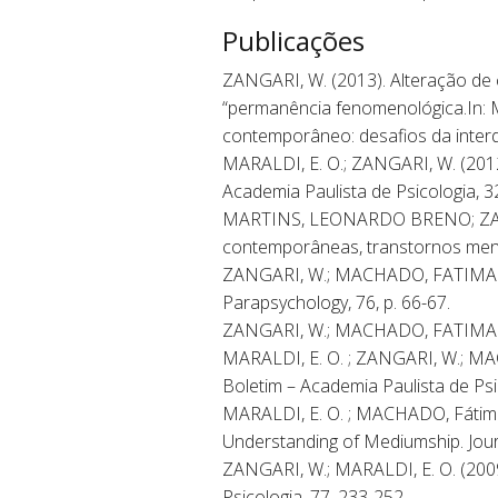
Publicações
ZANGARI, W. (2013). Alteração de
“permanência fenomenológica.In: M. 
contemporâneo: desafios da interdisc
MARALDI, E. O.; ZANGARI, W. (2012)
Academia Paulista de Psicologia, 3
MARTINS, LEONARDO BRENO; ZANGA
contemporâneas, transtornos mentais
ZANGARI, W.; MACHADO, FATIMA REG
Parapsychology, 76, p. 66-67.
ZANGARI, W.; MACHADO, FATIMA REGIN
MARALDI, E. O. ; ZANGARI, W.; MAC
Boletim – Academia Paulista de Psic
MARALDI, E. O. ; MACHADO, Fátima
Understanding of Mediumship. Journal
ZANGARI, W.; MARALDI, E. O. (2009)
Psicologia, 77, 233-252.