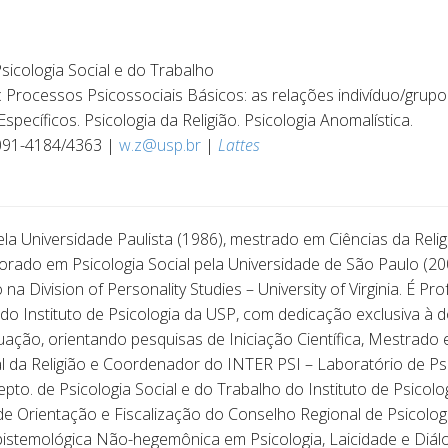
icologia Social e do Trabalho
: Processos Psicossociais Básicos: as relações indivíduo/grup
Específicos. Psicologia da Religião. Psicologia Anomalística.
3091-4184/4363 |
w.z@usp.br
|
Lattes
a Universidade Paulista (1986), mestrado em Ciências da Religi
torado em Psicologia Social pela Universidade de São Paulo (2
 na Division of Personality Studies – University of Virginia. É
 do Instituto de Psicologia da USP, com dedicação exclusiva à 
ação, orientando pesquisas de Iniciação Científica, Mestrado
al da Religião e Coordenador do INTER PSI – Laboratório de Ps
pto. de Psicologia Social e do Trabalho do Instituto de Psicolo
Orientação e Fiscalização do Conselho Regional de Psicolog
pistemológica Não-hegemônica em Psicologia, Laicidade e Diál