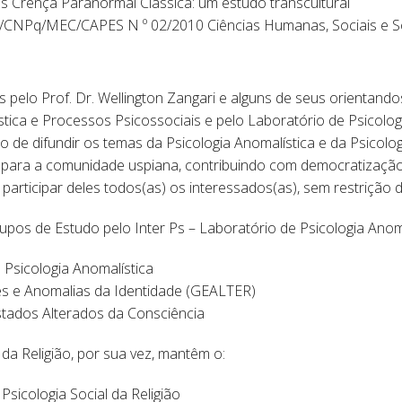
s Crença Paranormal Clássica: um estudo transcultural
T/CNPq/MEC/CAPES N º 02/2010 Ciências Humanas, Sociais e So
elo Prof. Dr. Wellington Zangari e alguns de seus orientandos,
tica e Processos Psicossociais e pelo Laboratório de Psicologia
é o de difundir os temas da Psicologia Anomalística e da Psicolog
para a comunidade uspiana, contribuindo com democratização 
participar deles todos(as) os interessados(as), sem restrição 
upos de Estudo pelo Inter Ps – Laboratório de Psicologia Anoma
Psicologia Anomalística
s e Anomalias da Identidade (GEALTER)
tados Alterados da Consciência
 da Religião, por sua vez, mantêm o:
sicologia Social da Religião