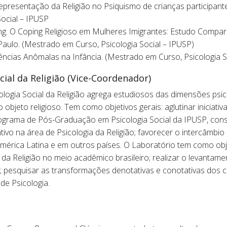
 Representação da Religião no Psiquismo de crianças participan
ocial – IPUSP
g. O Coping Religioso em Mulheres Imigrantes: Estudo Compar
ulo. (Mestrado em Curso, Psicologia Social – IPUSP)
ncias Anômalas na Infância. (Mestrado em Curso, Psicologia S
cial da Religião (Vice-Coordenador)
ogia Social da Religião agrega estudiosos das dimensões psico
jeto religioso. Tem como objetivos gerais: aglutinar iniciativ
rograma de Pós-Graduação em Psicologia Social da IPUSP, const
tivo na área de Psicologia da Religião; favorecer o intercâmb
 América Latina e em outros países. O Laboratório tem como obje
a da Religião no meio acadêmico brasileiro; realizar o levanta
o; pesquisar as transformações denotativas e conotativas dos con
e Psicologia.