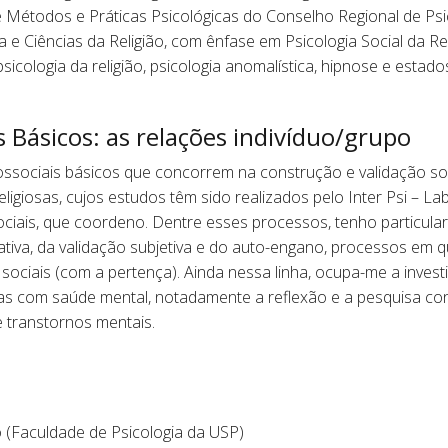
 Métodos e Práticas Psicológicas do Conselho Regional de Psi
a e Ciências da Religião, com ênfase em Psicologia Social da Re
 psicologia da religião, psicologia anomalística, hipnose e estad
s Básicos: as relações indivíduo/grupo
sociais básicos que concorrem na construção e validação soci
giosas, cujos estudos têm sido realizados pelo Inter Psi – Lab
ciais, que coordeno. Dentre esses processos, tenho particular
ativa, da validação subjetiva e do auto-engano, processos em 
 sociais (com a pertença). Ainda nessa linha, ocupa-me a inves
s com saúde mental, notadamente a reflexão e a pesquisa co
 e transtornos mentais.
o (Faculdade de Psicologia da USP)