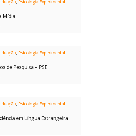
aduação
,
Psicologia Experimental
a Mídia
A
aduação
,
Psicologia Experimental
tos de Pesquisa – PSE
A
aduação
,
Psicologia Experimental
iciência em Língua Estrangeira
A