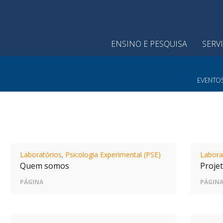
ENSINO E PESQUISA
SERV
EVENTO
Laboratórios
,
Psicologia Experimental (PSE)
Labora
Quem somos
Proje
PÁGINA
PÁGIN