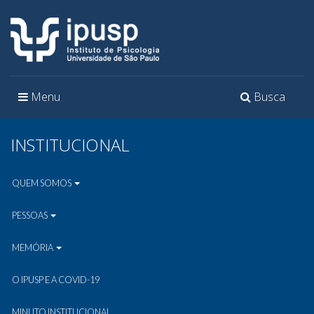
Toggle
Toggle
Menu
Busca
navigation
navigation
INSTITUCIONAL
QUEM SOMOS
PESSOAS
MEMÓRIA
O IPUSP E A COVID-19
MINUTO INSTITUCIONAL