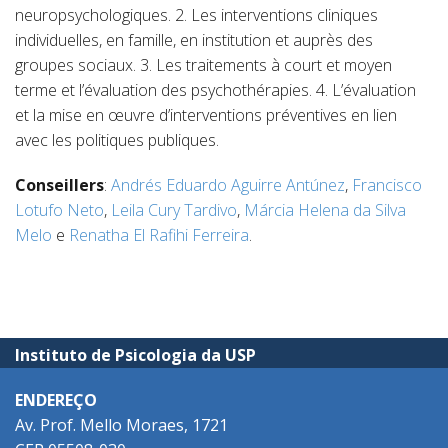
neuropsychologiques. 2. Les interventions cliniques
individuelles, en famille, en institution et auprès des
groupes sociaux. 3. Les traitements à court et moyen
terme et l’évaluation des psychothérapies. 4. L’évaluation
et la mise en œuvre d’interventions préventives en lien
avec les politiques publiques.
Conseillers
:
Andrés Eduardo Aguirre Antúnez
,
Francisco
Lotufo Neto
,
Leila Cury Tardivo
,
Márcia Helena da Silva
Melo
e
Renatha El Rafihi Ferreira
.
Instituto de Psicologia da USP
ENDEREÇO
Av. Prof. Mello Moraes, 1721