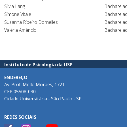
Silvia Lang
Bacharela
Simone Vitale
Bacharela
Susanna Ribeiro Dornelles
Bacharela
Valéria Amâncio
Bacharela
Instituto de Psicologia da USP
ENDEREÇO
Av. Prof. Mello Moraes, 1721
CEP 05508-030
Cidade Universitária - São Paulo - SP
REDES SOCIAIS