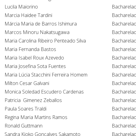
Lucila Maiorino
Bacharela
Marcia Haidee Tardini
Bacharela
Márcia Maria de Barros Ishimura
Bacharela
Marcos Minoru Nakatsugawa
Bacharela
Maria Carolina Ribeiro Penteado Silva
Bacharela
Maria Fernanda Bastos
Bacharela
Maria Isabel Roux Azevedo
Bacharela
Maria Josefina Sota Fuentes
Bacharela
Maria Lúcia Stacchini Ferreira Homem
Bacharela
Milton Cesar Galvani
Bacharela
Monica Soledad Escudero Cardenas
Bacharela
Patricia Gimenez Zeballos
Bacharela
Paula Soares Traldi
Bacharela
Regina Maria Martins Ramos
Bacharela
Ronald Guttmann
Bacharela
Sandra Kioko Gonçalves Sakamoto
Bacharela