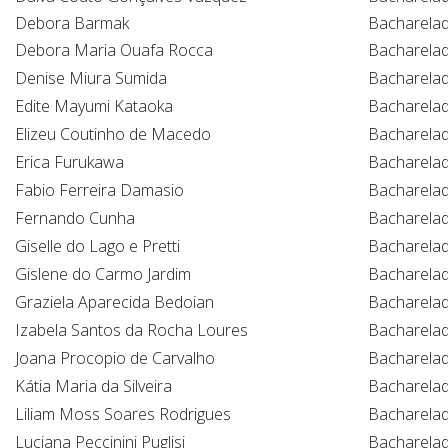
Debora Barmak
Bacharela
Debora Maria Ouafa Rocca
Bacharela
Denise Miura Sumida
Bacharela
Edite Mayumi Kataoka
Bacharela
Elizeu Coutinho de Macedo
Bacharela
Erica Furukawa
Bacharela
Fabio Ferreira Damasio
Bacharela
Fernando Cunha
Bacharela
Giselle do Lago e Pretti
Bacharela
Gislene do Carmo Jardim
Bacharela
Graziela Aparecida Bedoian
Bacharela
Izabela Santos da Rocha Loures
Bacharela
Joana Procopio de Carvalho
Bacharela
Kátia Maria da Silveira
Bacharela
Liliam Moss Soares Rodrigues
Bacharela
Luciana Peccinini Puglisi
Bacharela