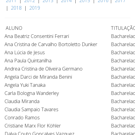
2011
|
2012
|
2013
|
2014
|
2015
|
2016
|
2017
|
2018
|
2019
ALUNO
TITULAÇÃ
Ana Beatriz Consentini Ferrari
Bacharela
Ana Cristina de Carvalho Bortoletto Dunker
Bacharela
Ana Lúcia de Jesus
Bacharela
Ana Paula Quintanilha
Bacharela
Andrea Cristina de Oliveira Germano
Bacharela
Angela Darci de Miranda Benini
Bacharela
Angela Yuki Tanaka
Bacharela
Carla Bologna Wanderley
Bacharela
Claudia Miranda
Bacharela
Claudia Sampaio Tavares
Bacharela
Conrado Ramos
Bacharela
Cristiane Marx Flor Köhler
Bacharela
Dalva Couto Gonçalves Vazquez
Bacharela